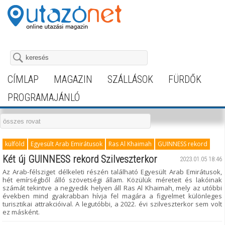
CÍMLAP
MAGAZIN
SZÁLLÁSOK
FÜRDŐK
PROGRAMAJÁNLÓ
külföld
Egyesült Arab Emirátusok
Ras Al Khaimah
GUINNESS rekord
Két új GUINNESS rekord Szilveszterkor
2023.01.05 18:46
Az Arab-félsziget délkeleti részén található Egyesült Arab Emirátusok,
hét emírségből álló szövetségi állam. Közülük méreteit és lakóinak
számát tekintve a negyedik helyen áll Ras Al Khaimah, mely az utóbbi
években mind gyakrabban hívja fel magára a figyelmet különleges
turisztikai attrakcióival. A legutóbbi, a 2022. évi szilveszterkor sem volt
ez másként.