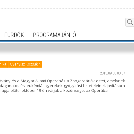
FÜRDŐK
PROGRAMAJÁNLÓ
nika
Gyenyisz Kozsukin
2015.09.30 00:37
tvány és a Magyar Állami Operaház a Zongoraáriák estet, amelynek
 daganatos és leukémiás gyerekek gyógyítási feltételeinek javítására
ésnapja előtt - október 19-én várják a közönséget az Operába.