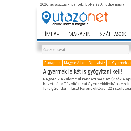
2026. augusztus 7. péntek, Ibolya és Afrodité napja
CÍMLAP
MAGAZIN
SZÁLLÁSOK
Budapest
Magyar Állami Operaház
II. Gyermekkli
A gyermek lelkét is gyógyítani kell!
Negyedik alkalommal rendezi meg az Őrzők Alapí
bevételét a Tűzoltó utcai Gyermekklinikán kezelt
fordítják. Idén – Liszt Ferenc október 22-i szület