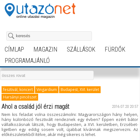
CÍMLAP
MAGAZIN
SZÁLLÁSOK
FÜRDŐK
PROGRAMAJÁNLÓ
fesztivál, koncert
Vingardium
Budapest, XVI. kerület
Harsányi pincészet
Ahol a család jól érzi magát
2016.07.20 20:57
Nem kis feladat volna összeszámolni: Magyarországon hány helyen,
hány különböző fesztivált rendeznek egy évben? Éppen ezért bátor
vállalkozásnak látszik, hogy Budapesten, a XVI. kerületben, Erzsébet-
ligetben egy eddig sosem volt, újabbat kívánnak megszervezni. Az
előkészületekből ítélve, akár még sikeres is lehet.