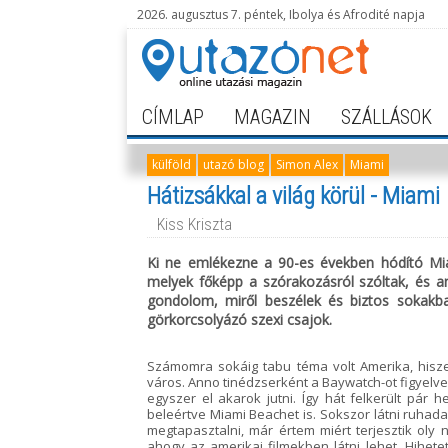
2026. augusztus 7. péntek, Ibolya és Afrodité napja
CÍMLAP
MAGAZIN
SZÁLLÁSOK
külföld
utazó blog
Simon Alex
Miami
Hátizsákkal a világ körül - Miami
Kiss Kriszta
Ki ne emlékezne a 90-es években hódító Miam
melyek főképp a szórakozásról szóltak, és am
gondolom, miről beszélek és biztos sokakba
görkorcsolyázó szexi csajok.
Számomra sokáig tabu téma volt Amerika, hisze
város. Anno tinédzserként a Baywatch-ot figyelve
egyszer el akarok jutni. Így hát felkerült pár h
beleértve Miami Beachet is. Sokszor látni ruhad
megtapasztalni, már értem miért terjesztik oly
ahogy az amerikai filmekben látni lehet. Hihete