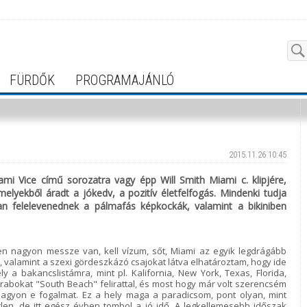
FÜRDŐK
PROGRAMAJÁNLÓ
2015.11.26 10:45
i Vice című sorozatra vagy épp Will Smith Miami c. klipjére,
elyekből áradt a jókedv, a pozitív életfelfogás. Mindenki tudja
n felelevenednek a pálmafás képkockák, valamint a bikiniben
n nagyon messze van, kell vízum, sőt, Miami az egyik legdrágább
, valamint a szexi gördeszkázó csajokat látva elhatároztam, hogy ide
ely a bakancslistámra, mint pl. Kalifornia, New York, Texas, Florida,
arabokat "South Beach" felirattal, és most hogy már volt szerencsém
 nagyon e fogalmat. Ez a hely maga a paradicsom, pont olyan, mint
tlen, de itt egész évben tombol a jó idő. A legkellemesebb időszak