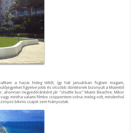
alltam a hazai hideg téltől, így hát januárban fogtam magam,
ülőjegyeket figyelve jobb és olcsóbb döntésnek bizonyult a Miamitól
tér, ahonnan negyedóránként jár "shuttle bus" Miami Beachre. Mikor
 vagy mintha valami filmbe csöppentem volna: meleg volt, mindenhol
izonyos bikinis csajok sem hiányoztak.