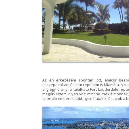
Az én érkezésem spontán jött, amikor besok
összepakoltam és már repültem is Miamiba. A rep
alig egy órányira található Fort Lauderdale rep
megérkeztem, olyan volt, mint ha csak álmodnék,
sportoló emberek, többnyire fiatalok, és azok a b