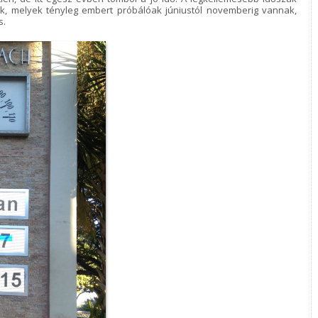
k, melyek tényleg embert próbálóak júniustól novemberig vannak,
s.