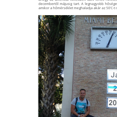
decembertől májusig tart. A legnagyobb hősége
amikor a hőmérséklet meghaladja akár az 50'C-t i