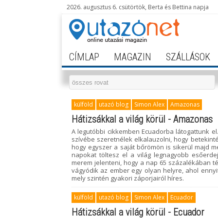
2026. augusztus 6. csütörtök, Berta és Bettina napja
CÍMLAP
MAGAZIN
SZÁLLÁSOK
külföld
utazó blog
Simon Alex
Amazonas
Hátizsákkal a világ körül - Amazonas
A legutóbbi cikkemben Ecuadorba látogattunk el
szívébe szeretnélek elkalauzolni, hogy betekint
hogy egyszer a saját bőrömön is sikerül majd me
napokat töltesz el a világ legnagyobb esőerd
merem jelenteni, hogy a nap 65 százalékában té
vágyódik az ember egy olyan helyre, ahol ennyi
mely szintén gyakori záporjairól híres.
külföld
utazó blog
Simon Alex
Ecuador
Hátizsákkal a világ körül - Ecuador