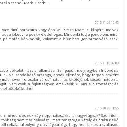
eszél a csend - Machu Picchu.
2015.11.26 10:45
ice című sorozatra vagy épp Will Smith Miami c. klipjére, melyek
adt a jókedv, a pozitív életfelfogás. Mindenki tudja gondolom, miről
 pálmafás képkockák, valamint a bikiniben görkorcsolyázó szexi
2015.11.18 09:00
osabb délkelet - ázsiai állomása, Szingapúr, mely egyben Indonézia
GDP – vel rendelkező országa, annak ellenére, hogy törpeállamként
vagy más néven „oroszlánváros“ hatalmas kikötőjének köszönhetően a
magát. Nem csak a fejlettségben emelkedik ki. Ami a biztonságot és
ekkel büszkélkedhet.
2015.10.28 11:56
adni mindent és nekivágni egy hátizsákkal a nagyvilágnak? Szerintem
többség nem mer belevágni, mert rengeteg a kétely és óriási rizikó
dből céltalanul bolyongni a világban úgy, hogy nem biztos a szállásod