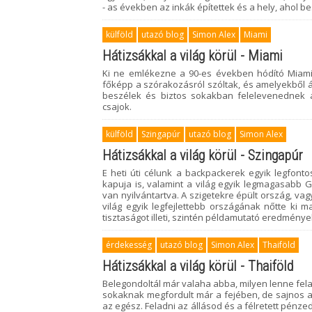
- as években az inkák építettek és a hely, ahol b
külföld
utazó blog
Simon Alex
Miami
Hátizsákkal a világ körül - Miami
Ki ne emlékezne a 90-es években hódító Miami V
főképp a szórakozásról szóltak, és amelyekből ár
beszélek és biztos sokakban felelevenednek a
csajok.
külföld
Szingapúr
utazó blog
Simon Alex
Hátizsákkal a világ körül - Szingapúr
E heti úti célunk a backpackerek egyik legfont
kapuja is, valamint a világ egyik legmagasabb 
van nyilvántartva. A szigetekre épült ország, 
világ egyik legfejlettebb országának nőtte ki 
tisztaságot illeti, szintén példamutató eredmény
érdekesség
utazó blog
Simon Alex
Thaiföld
Hátizsákkal a világ körül - Thaiföld
Belegondoltál már valaha abba, milyen lenne fel
sokaknak megfordult már a fejében, de sajnos a 
az egész. Feladni az állásod és a félretett pénze