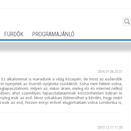
FÜRDŐK
PROGRAMAJÁNLÓ
2016.01.06 23:37
. Ez alkalommal is maradunk a világ közepén, de most az esőerdők
ést nyerjetek az őserdő nyújtotta csodákról. Soha nem hittem volna,
gtapasztalnom, milyen az, mikor áram, meleg víz és internet nélkül
ejében, ahol személyes tapasztalataimnak köszönhetően bátran ki
nyleg esik az eső. Most sokakban felmerülhet a kérdés, hogy miért
t esik az eső, hiszen ennyi erővel elugorhattam volna Londonba is,
2015.12.17 11:33