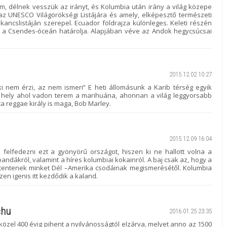
em, délnek vesszük az irányt, és Kolumbia után irány a világ közepe
 az UNESCO Világörökségi Listájára és amely, elképesztő természeti
ancslistáján szerepel. Ecuador földrajza különleges. Keleti részén
 a Csendes-óceán határolja. Alapjában véve az Andok hegycsúcsai
2015.12.02 10:27
ki nem érzi, az nem ismeri“ E heti állomásunk a Karib térség egyik
 hely ahol vadon terem a marihuána, ahonnan a világ leggyorsabb
ta reggae király is maga, Bob Marley.
2015.12.09 16:04
felfedezni ezt a gyönyörű országot, hiszen ki ne hallott volna a
andákról, valamint a híres kolumbiai kokainról. A baj csak az, hogy a
rettentenek minket Dél –Amerika csodáinak megismerésétől. Kolumbia
zen igenis itt kezdődik a kaland.
chu
2016.01.25 23:35
 közel 400 évig pihent a nyilvánosságtól elzárva, melyet anno az 1500