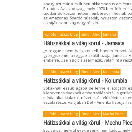
Ahogy azt már a múlt heti cikkemben is említett
Ecuador. Az az ország, mely 1970-ben felkerült
csodáinak köszönhetően, emberek millióinak bak
az Amazonas őserdő húzódik, nyugaton viszont
alkotják az ország nagy részét.
külföld
utazó blog
Simon Alex
Jamaica
Hátizsákkal a világ körül - Jamaica
„A reggae-t nem hallgatni kell, hanem érezni. A
gyöngyszeme, a reggae szülőhazája, Jamaica. A
emberre, Usain Bolt is származik, valamint a rasz
külföld
utazó blog
Simon Alex
Kolumbia
Hátizsákkal a világ körül - Kolumbia
Sokaknak eszük ágába se lenne ellátogatni és 
kilencvenes évekbeli emberrablásokról, a gerillab
média által kialakult nézetek és előítéletek el
északi része, valójában Dél – Amerika kapuja, his
külföld
utazó blog
Simon Alex
Machu Picchu
Hátizsákkal a világ körül - Machu Pic
Egy város, melyről évekig senki nem tudott, mely