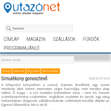
CÍMLAP
MAGAZIN
SZÁLLÁSOK
FÜRDŐK
PROGRAMAJÁNLÓ
könyv
Internet
Big Data
WeTransfer
Simulékony gonosztevő
2020.04.03 18:23
A kifejezést könyvében a szerző, Damian Bradfield, egy szinte
mindenki által ismert, internetes cégre használja, nem minden alap
nélkül. Ő maga – a szó irodalmi értelmében véve – nem író, hanem
számítástechnikai szakember. Angliában született és tanult, egy ideig
Hollandiában dolgozott, vállalkozásának székhelyét később áttette az
Egyesül Államokba. Ma is ott él.