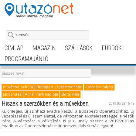
CÍMLAP
MAGAZIN
SZÁLLÁSOK
FÜRDŐK
PROGRAMAJÁNLÓ
művészet, kultúra
Budapesti Operettszínház
Csárdáskirálynő
János vitéz
Anne Frank naplója
Boris Vian
Hiszek a szerzőkben és a művekben
2019.05.28 16:43
Különleges, új színházi évadra készül a Budapesti Operettszínház. Új
vezetéssel és új szemlélettel, de változatlan elkötelezettséggel a nézők
iránt. A változást a célkitűzés is jelzi, mely szerint a 2019/2020-as
évadban az Operettszínház már nemzeti dalszínház legyen!