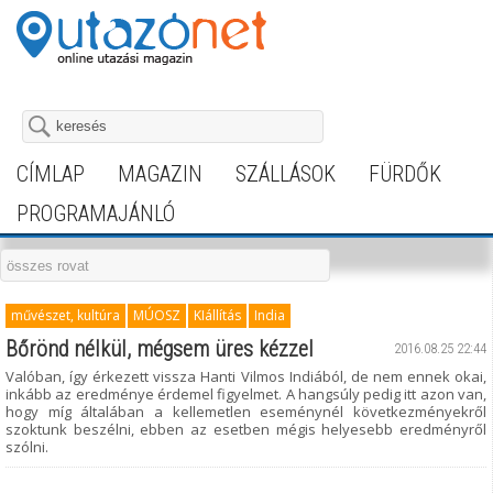
CÍMLAP
MAGAZIN
SZÁLLÁSOK
FÜRDŐK
PROGRAMAJÁNLÓ
művészet, kultúra
MÚOSZ
KIállítás
India
Bőrönd nélkül, mégsem üres kézzel
2016.08.25 22:44
Valóban, így érkezett vissza Hanti Vilmos Indiából, de nem ennek okai,
inkább az eredménye érdemel figyelmet. A hangsúly pedig itt azon van,
hogy míg általában a kellemetlen eseménynél következményekről
szoktunk beszélni, ebben az esetben mégis helyesebb eredményről
szólni.