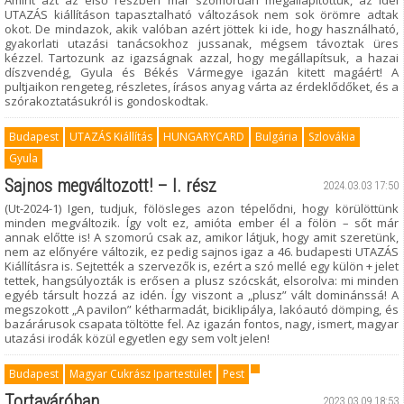
Amint azt az első részben már szomorúan megállapítottuk, az idei
UTAZÁS kiállításon tapasztalható változások nem sok örömre adtak
okot. De mindazok, akik valóban azért jöttek ki ide, hogy használható,
gyakorlati utazási tanácsokhoz jussanak, mégsem távoztak üres
kézzel. Tartozunk az igazságnak azzal, hogy megállapítsuk, a hazai
díszvendég, Gyula és Békés Vármegye igazán kitett magáért! A
pultjaikon rengeteg, részletes, írásos anyag várta az érdeklődőket, és a
szórakoztatásukról is gondoskodtak.
Budapest
UTAZÁS Kiállítás
HUNGARYCARD
Bulgária
Szlovákia
Gyula
Sajnos megváltozott! – I. rész
2024.03.03 17:50
(Ut-2024-1) Igen, tudjuk, fölösleges azon tépelődni, hogy körülöttünk
minden megváltozik. Így volt ez, amióta ember él a fölön – sőt már
annak előtte is! A szomorú csak az, amikor látjuk, hogy amit szeretünk,
nem az előnyére változik, ez pedig sajnos igaz a 46. budapesti UTAZÁS
Kiállításra is. Sejtették a szervezők is, ezért a szó mellé egy külön + jelet
tettek, hangsúlyozták is erősen a plusz szócskát, elsorolva: mi minden
egyéb társult hozzá az idén. Így viszont a „plusz” vált dominánssá! A
megszokott „A pavilon” kétharmadát, biciklipálya, lakóautó dömping, és
bazárárusok csapata töltötte fel. Az igazán fontos, nagy, ismert, magyar
utazási irodák közül egyetlen egy sem volt jelen!
Budapest
Magyar Cukrász Ipartestület
Pest
Tortaváróban
2023.03.09 18:53