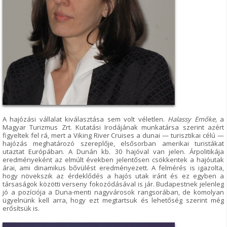
A hajózási vállalat kiválasztása sem volt véletlen.
Halassy Emőke,
a
Magyar Turizmus Zrt. Kutatási Irodájának munkatársa szerint azért
figyeltek fel rá, mert a Viking River Cruises a dunai — turisztikai célú —
hajózás meghatározó szereplője, elsősorban amerikai turistákat
utaztat Európában. A Dunán kb. 30 hajóval van jelen. Árpolitikája
eredményeként az elmúlt években jelentősen csökkentek a hajóutak
árai, ami dinamikus bővülést eredményezett. A felmérés is igazolta,
hogy növekszik az érdeklődés a hajós utak iránt és ez egyben a
társaságok közötti verseny fokozódásával is jár. Budapestnek jelenleg
jó a pozíciója a Duna-menti nagyvárosok rangsorában, de komolyan
ügyelnünk kell arra, hogy ezt megtartsuk és lehetőség szerint még
erősítsük is.