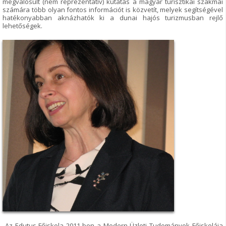
megvalósult (nem reprezentatív) kutatás a magyar turisztikai szakmai
számára több olyan fontos információt is közvetít, melyek segítségével
hatékonyabban aknázhatók ki a dunai hajós turizmusban rejlő
lehetőségek.
Az Edutus Főiskola 2011-ben a Modern Üzleti Tudományok Főiskolája