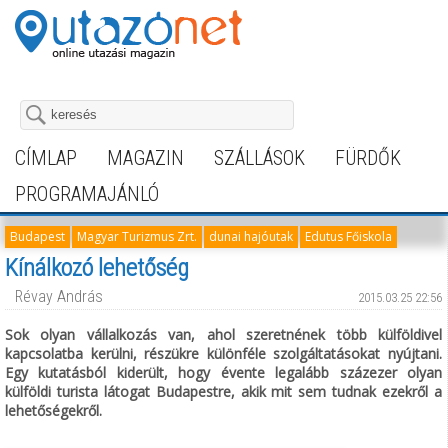
CÍMLAP
MAGAZIN
SZÁLLÁSOK
FÜRDŐK
PROGRAMAJÁNLÓ
Budapest
Magyar Turizmus Zrt.
dunai hajóutak
Edutus Főiskola
Kínálkozó lehetőség
Révay András
2015.03.25 22:56
Sok olyan vállalkozás van, ahol szeretnének több külföldivel
kapcsolatba kerülni, részükre különféle szolgáltatásokat nyújtani.
Egy kutatásból kiderült, hogy évente legalább százezer olyan
külföldi turista látogat Budapestre, akik mit sem tudnak ezekről a
lehetőségekről.