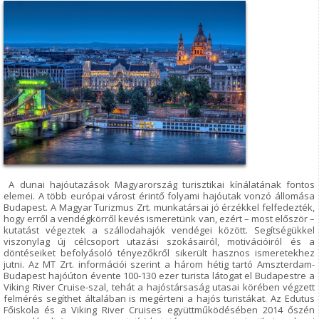
A dunai hajóutazások Magyarország turisztikai kínálatának fontos
elemei. A több európai várost érintő folyami hajóutak vonzó állomása
Budapest. A Magyar Turizmus Zrt. munkatársai jó érzékkel felfedezték,
hogy erről a vendégkörről kevés ismeretünk van, ezért – most először –
kutatást végeztek a szállodahajók vendégei között. Segítségükkel
viszonylag új célcsoport utazási szokásairól, motivációiról és a
döntéseiket befolyásoló tényezőkről sikerült hasznos ismeretekhez
jutni. Az MT Zrt. információi szerint a három hétig tartó Amszterdam-
Budapest hajóúton évente 100-130 ezer turista látogat el Budapestre a
Viking River Cruise-szal, tehát a hajóstársaság utasai körében végzett
felmérés segíthet általában is megérteni a hajós turistákat. Az Edutus
Főiskola és a Viking River Cruises együttműködésében 2014 őszén