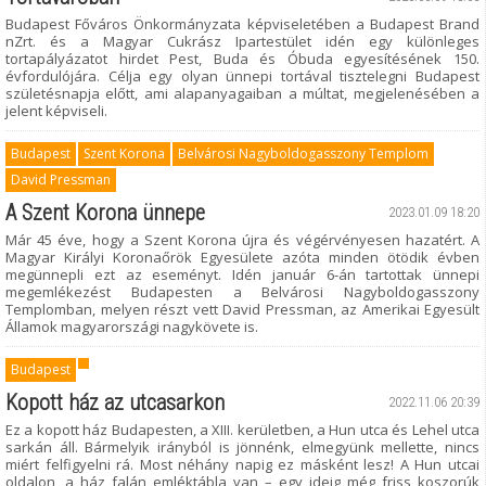
Budapest Főváros Önkormányzata képviseletében a Budapest Brand
nZrt. és a Magyar Cukrász Ipartestület idén egy különleges
tortapályázatot hirdet Pest, Buda és Óbuda egyesítésének 150.
évfordulójára. Célja egy olyan ünnepi tortával tisztelegni Budapest
születésnapja előtt, ami alapanyagaiban a múltat, megjelenésében a
jelent képviseli.
Budapest
Szent Korona
Belvárosi Nagyboldogasszony Templom
David Pressman
A Szent Korona ünnepe
2023.01.09 18:20
Már 45 éve, hogy a Szent Korona újra és végérvényesen hazatért. A
Magyar Királyi Koronaőrök Egyesülete azóta minden ötödik évben
megünnepli ezt az eseményt. Idén január 6-án tartottak ünnepi
megemlékezést Budapesten a Belvárosi Nagyboldogasszony
Templomban, melyen részt vett David Pressman, az Amerikai Egyesült
Államok magyarországi nagykövete is.
Budapest
Kopott ház az utcasarkon
2022.11.06 20:39
Ez a kopott ház Budapesten, a XIII. kerületben, a Hun utca és Lehel utca
sarkán áll. Bármelyik irányból is jönnénk, elmegyünk mellette, nincs
miért felfigyelni rá. Most néhány napig ez másként lesz! A Hun utcai
oldalon, a ház falán emléktábla van – egy ideig még friss koszorúk