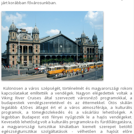
járt korábban fővárosunkban.
Különösen a város szépségét, történelmét és magyarországi rokoni
kapcsolataikat említették a vendégek. Nagyon elégedettek voltak a
Viking River Cruises által szervezett városnéző programokkal, a
budapestiek vendégszeretetével és az éttermekkel. Ötös skálán
legalább 4,50-es átlagot ért el a város atmoszférája, a kulturális
programok, a tömegközlekedés és a vásárlási lehetőségek. A
legjobban Budapest esti fényei nyűgözték le a hajós vendégeket.
Kevesebb lehetőség volt a kulturális programokra és fürdőlátogatásra,
a magyarországi turisztikai kínálatban kiemelt szerepet betöltő
egészségturisztikai szolgáltatások - vélhetően a hajóút előre