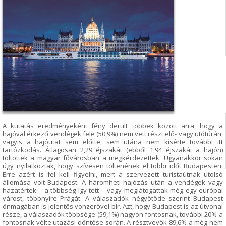
A kutatás eredményeként fény derült többek között arra, hogy a
hajóval érkező vendégek fele (50,9%) nem vett részt elő- vagy utótúrán,
vagyis a hajóutat sem előtte, sem utána nem kísérte további itt
tartózkodás. Átlagosan 2,29 éjszakát (ebből 1,94 éjszakát a hajón)
töltöttek a magyar fővárosban a megkérdezettek. Ugyanakkor sokan
úgy nyilatkoztak, hogy szívesen töltenének el többi időt Budapesten.
Erre azért is fel kell figyelni, mert a szervezett turistaútnak utolsó
állomása volt Budapest. A háromheti hajózás után a vendégek vagy
hazatértek – a többség így tett – vagy meglátogattak még egy európai
várost, többnyire Prágát. A válaszadók négyötöde szerint Budapest
önmagában is jelentős vonzerővel bír. Azt, hogy Budapest is az útvonal
része, a válaszadók többsége (59,1%) nagyon fontosnak, további 20%-a
fontosnak vélte utazási döntése során. A résztvevők 89,6%-a még nem