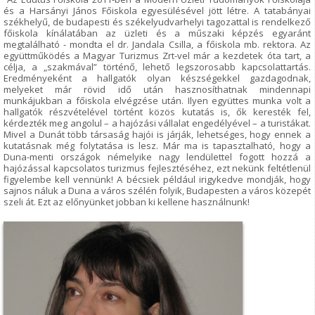
és a Harsányi János Főiskola egyesülésével jött létre. A tatabányai
székhelyű, de budapesti és székelyudvarhelyi tagozattal is rendelkező
főiskola kínálatában az üzleti és a műszaki képzés egyaránt
megtalálható - mondta el dr. Jandala Csilla, a főiskola mb. rektora. Az
együttműködés a Magyar Turizmus Zrt-vel már a kezdetek óta tart, a
célja, a „szakmával” történő, lehető legszorosabb kapcsolattartás.
Eredményeként a hallgatók olyan készségekkel gazdagodnak,
melyeket már rövid idő után hasznosíthatnak mindennapi
munkájukban a főiskola elvégzése után. Ilyen együttes munka volt a
hallgatók részvételével történt közös kutatás is, ők keresték fel,
kérdezték meg angolul – a hajózási vállalat engedélyével – a turistákat.
Mivel a Dunát több társaság hajói is járják, lehetséges, hogy ennek a
kutatásnak még folytatása is lesz. Már ma is tapasztalható, hogy a
Duna-menti országok némelyike nagy lendülettel fogott hozzá a
hajózással kapcsolatos turizmus fejlesztéséhez, ezt nekünk feltétlenül
figyelembe kell vennünk! A bécsiek például irigykedve mondják, hogy
sajnos náluk a Duna a város szélén folyik, Budapesten a város közepét
szeli át. Ezt az előnyünket jobban ki kellene használnunk!