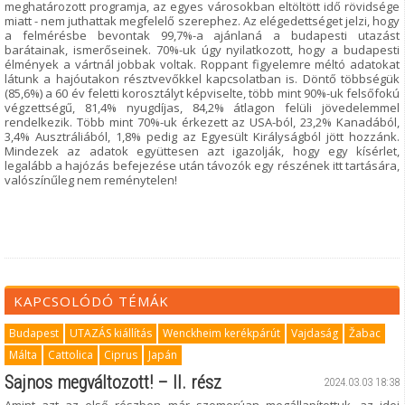
meghatározott programja, az egyes városokban eltöltött idő rövidsége
miatt - nem juthattak megfelelő szerephez. Az elégedettséget jelzi, hogy
a felmérésbe bevontak 99,7%-a ajánlaná a budapesti utazást
barátainak, ismerőseinek. 70%-uk úgy nyilatkozott, hogy a budapesti
élmények a vártnál jobbak voltak. Roppant figyelemre méltó adatokat
látunk a hajóutakon résztvevőkkel kapcsolatban is. Döntő többségük
(85,6%) a 60 év feletti korosztályt képviselte, több mint 90%-uk felsőfokú
végzettségű, 81,4% nyugdíjas, 84,2% átlagon felüli jövedelemmel
rendelkezik. Több mint 70%-uk érkezett az USA-ból, 23,2% Kanadából,
3,4% Ausztráliából, 1,8% pedig az Egyesült Királyságból jött hozzánk.
Mindezek az adatok együttesen azt igazolják, hogy egy kísérlet,
legalább a hajózás befejezése után távozók egy részének itt tartására,
valószínűleg nem reménytelen!
KAPCSOLÓDÓ TÉMÁK
Budapest
UTAZÁS kiállítás
Wenckheim kerékpárút
Vajdaság
Žabac
Málta
Cattolica
Ciprus
Japán
Sajnos megváltozott! – II. rész
2024.03.03 18:38