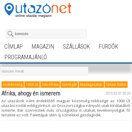
CÍMLAP
MAGAZIN
SZÁLLÁSOK
FÜRDŐK
PROGRAMAJÁNLÓ
érdekesség
1000 út
Dél-Afrika
Szenegál
Madagaszkár
Szilasi Ildikó
Afrika, ahogy én ismerem
2015.02.07 20:24
Az utazások iránt érdeklődő magyar közönség többsége az 1000 Út
utazási irodát eddig jórészt az Oroszországba irányuló utak kínálatából
ismerte. Bár szerveztek más országokba is utakat, tevékenységük fő
területe ez volt. Palettájuk idén új színekkel gazdagodik.