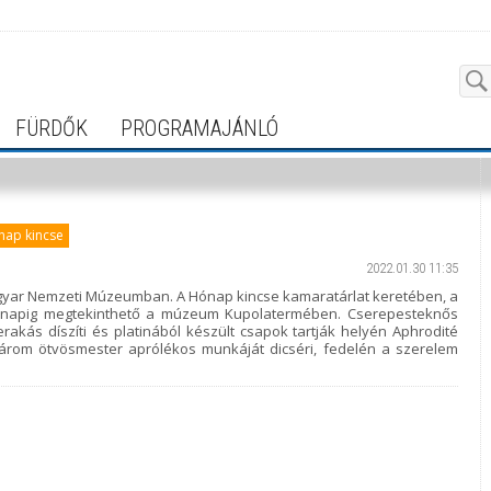
FÜRDŐK
PROGRAMAJÁNLÓ
nap kincse
2022.01.30 11:35
Magyar Nemzeti Múzeumban. A Hónap kincse kamaratárlat keretében, a
 hónapig megtekinthető a múzeum Kupolatermében. Cserepesteknős
rakás díszíti és platinából készült csapok tartják helyén Aphrodité
három ötvösmester aprólékos munkáját dicséri, fedelén a szerelem