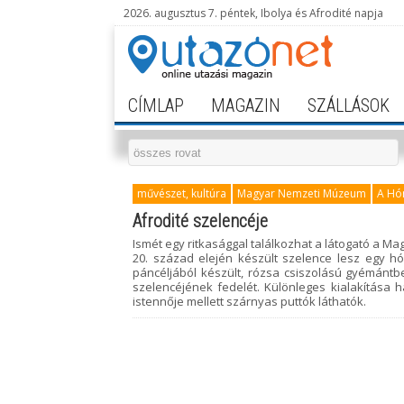
2026. augusztus 7. péntek, Ibolya és Afrodité napja
CÍMLAP
MAGAZIN
SZÁLLÁSOK
művészet, kultúra
Magyar Nemzeti Múzeum
A Hó
Afrodité szelencéje
Ismét egy ritkasággal találkozhat a látogató a 
20. század elején készült szelence lesz egy
páncéljából készült, rózsa csiszolású gyémántbe
szelencéjének fedelét. Különleges kialakítása 
istennője mellett szárnyas puttók láthatók.