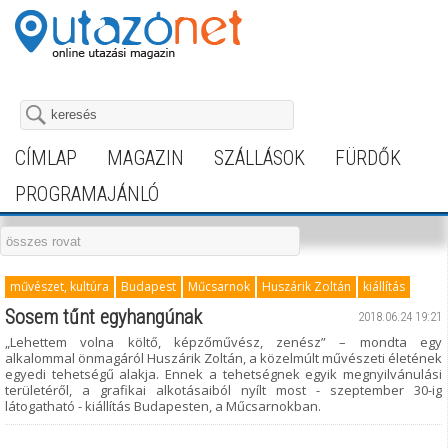
CÍMLAP
MAGAZIN
SZÁLLÁSOK
FÜRDŐK
PROGRAMAJÁNLÓ
művészet, kultúra
Budapest
Műcsarnok
Huszárik Zoltán
kiállítás
Sosem tűnt egyhangúnak
2018.06.24 19:21
„Lehettem volna költő, képzőművész, zenész” – mondta egy
alkalommal önmagáról Huszárik Zoltán, a közelmúlt művészeti életének
egyedi tehetségű alakja. Ennek a tehetségnek egyik megnyilvánulási
területéről, a grafikai alkotásaiból nyílt most - szeptember 30-ig
látogatható - kiállítás Budapesten, a Műcsarnokban.