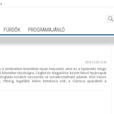
ja
FÜRDŐK
PROGRAMAJÁNLÓ
2018.12.05 15:39
 a történelem teremthet olyan helyzetet, ahol ez a kijelentés mégis
76 kilométer távolságra, Cegléd és Nagykőrös között fekvő Nyársapát
foglalás korából nincsenek rá vonatkoztatható adatok. Első írásos
g, 1954-ig, legalább kilenc birtokosa volt, a Clarissa apácáktól a