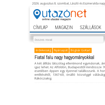
2026. augusztus 8. szombat, László és Eszmeralda nap
CÍMLAP
MAGAZIN
SZÁLLÁSOK
érdekesség
Nyársapát
Bognár GoKart
Fiatal falu nagy hagyományokkal
A két állítás látszólag ellentmond egymásnak, ám
igaz lehet. Az Alföldön, Budapesttől mindössze 
esetében éppen egy ilyennel találkozunk. A hon
említésétől, 1367-től, önálló községgé válásái
Rákócziakig.