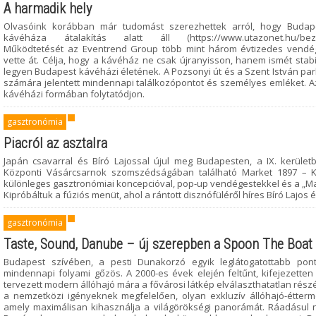
A harmadik hely
Olvasóink korábban már tudomást szerezhettek arról, hogy Budap
kávéháza átalakítás alatt áll (https://www.utazonet.hu/bezar-h
Működtetését az Eventrend Group több mint három évtizedes vendégl
vette át. Célja, hogy a kávéház ne csak újranyisson, hanem ismét sta
legyen Budapest kávéházi életének. A Pozsonyi út és a Szent István par
számára jelentett mindennapi találkozópontot és személyes emléket. Az 
kávéházi formában folytatódjon.
gasztronómia
Piacról az asztalra
Japán csavarral és Bíró Lajossal újul meg Budapesten, a IX. kerület
Központi Vásárcsarnok szomszédságában található Market 1897 – 
különleges gasztronómiai koncepcióval, pop-up vendégestekkel és a „Mark
Kipróbáltuk a fúziós menüt, ahol a rántott disznófüléről híres Bíró Lajos 
gasztronómia
Taste, Sound, Danube – új szerepben a Spoon The Boat
Budapest szívében, a pesti Dunakorzó egyik leglátogatottabb p
mindennapi folyami gőzös. A 2000-es évek elején feltűnt, kifejezett
tervezett modern állóhajó mára a fővárosi látkép elválaszthatatlan részé
a nemzetközi igényeknek megfelelően, olyan exkluzív állóhajó-étter
amely maximálisan kihasználja a világörökségi panorámát. Ráadásul