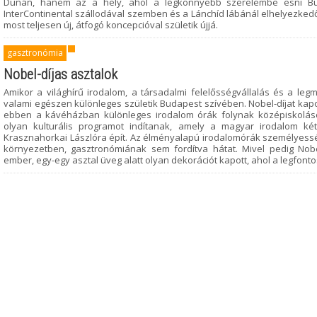
Dunán, hanem az a hely, ahol a legkönnyebb szerelembe esni Buda
InterContinental szállodával szemben és a Lánchíd lábánál elhelyezke
most teljesen új, átfogó koncepcióval születik újjá.
gasztronómia
Nobel-díjas asztalok
Amikor a világhírű irodalom, a társadalmi felelősségvállalás és a le
valami egészen különleges születik Budapest szívében. Nobel-díjat kapo
ebben a kávéházban különleges irodalom órák folynak középiskolás
olyan kulturális programot indítanak, amely a magyar irodalom két
Krasznahorkai Lászlóra épít. Az élményalapú irodalomórák személyessé
környezetben, gasztronómiának sem fordítva hátat. Mivel pedig Nobel
ember, egy-egy asztal üveg alatt olyan dekorációt kapott, ahol a legfont