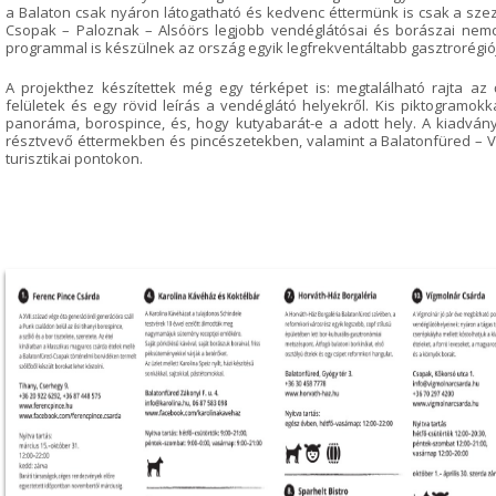
a Balaton csak nyáron látogatható és kedvenc éttermünk is csak a szezo
Csopak – Paloznak – Alsóörs legjobb vendéglátósai és borászai nem
programmal is készülnek az ország egyik legfrekventáltabb gasztrorégi
A projekthez készítettek még egy térképet is: megtalálható rajta az ős
felületek és egy rövid leírás a vendéglátó helyekről. Kis piktogramokk
panoráma, borospince, és, hogy kutyabarát-e a adott hely. A kiadvány
résztvevő éttermekben és pincészetekben, valamint a Balatonfüred – 
turisztikai pontokon.