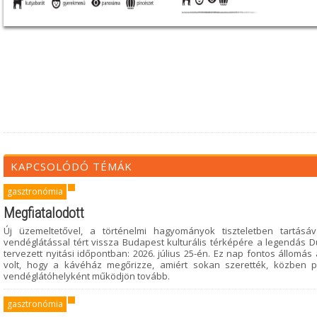
KAPCSOLÓDÓ TÉMÁK
gasztronómia
Megfiatalodott
Új üzemeltetővel, a történelmi hagyományok tiszteletben tartás
vendéglátással tért vissza Budapest kulturális térképére a legendá
tervezett nyitási időpontban: 2026. július 25-én. Ez nap fontos állomás
volt, hogy a kávéház megőrizze, amiért sokan szerették, közben
vendéglátóhelyként működjön tovább.
gasztronómia