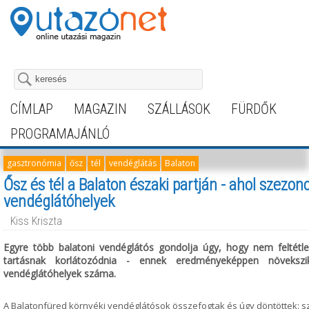
CÍMLAP
MAGAZIN
SZÁLLÁSOK
FÜRDŐK
PROGRAMAJÁNLÓ
gasztronómia
ősz
tél
vendéglátás
Balaton
Ősz és tél a Balaton északi partján - ahol szezono
vendéglátóhelyek
Kiss Kriszta
Egyre több balatoni vendéglátós gondolja úgy, hogy nem feltétle
tartásnak korlátozódnia - ennek eredményeképpen növeksz
vendéglátóhelyek száma.
A Balatonfüred környéki vendéglátósok összefogtak és úgy döntöttek: s