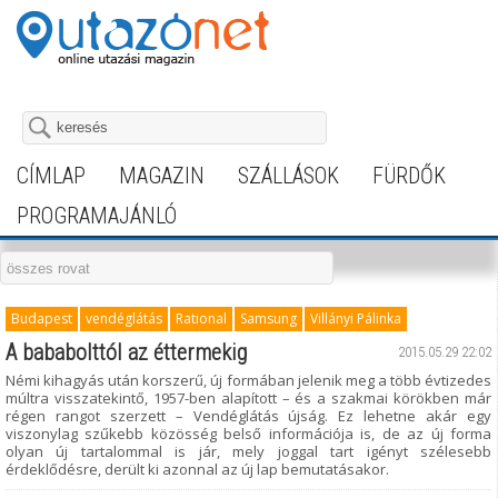
CÍMLAP
MAGAZIN
SZÁLLÁSOK
FÜRDŐK
PROGRAMAJÁNLÓ
Budapest
vendéglátás
Rational
Samsung
Villányi Pálinka
A bababolttól az éttermekig
2015.05.29 22:02
Némi kihagyás után korszerű, új formában jelenik meg a több évtizedes
múltra visszatekintő, 1957-ben alapított – és a szakmai körökben már
régen rangot szerzett – Vendéglátás újság. Ez lehetne akár egy
viszonylag szűkebb közösség belső információja is, de az új forma
olyan új tartalommal is jár, mely joggal tart igényt szélesebb
érdeklődésre, derült ki azonnal az új lap bemutatásakor.