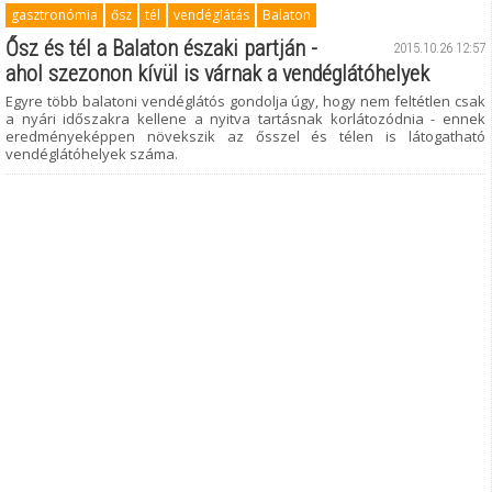
gasztronómia
ősz
tél
vendéglátás
Balaton
Ősz és tél a Balaton északi partján -
2015.10.26 12:57
ahol szezonon kívül is várnak a vendéglátóhelyek
Egyre több balatoni vendéglátós gondolja úgy, hogy nem feltétlen csak
a nyári időszakra kellene a nyitva tartásnak korlátozódnia - ennek
eredményeképpen növekszik az ősszel és télen is látogatható
vendéglátóhelyek száma.