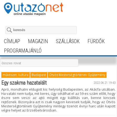
CÍMLAP
MAGAZIN
SZÁLLÁSOK
FÜRDŐK
PROGRAMAJÁNLÓ
művészet, kultúra
Budapest
Ötvös Mesterségtörténeti Gyűjtemény
Egy szakma hazatalált
2022.06.21 19:43
Apró, mondhatni eldugott kis helyiség Budapesten, az Akácfa utcában.
Ha valaki nem tudja, mit keres, úgy sétálhat el az 59-es szám előtt, hogy
észre sem veszi: az ajtó mögött egy kiállítás van, benne kincsek
rejtőznek. Bizonyára azt is csak nagyon kevesek tudják, hogy az Ötvös
Mesterségtörténeti Gyűjtemény mintegy tizenöt évnyi harc után kapott
végre helyet az Erzsébetvárosban.