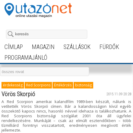
CÍMLAP
MAGAZIN
SZÁLLÁSOK
FÜRDŐK
PROGRAMAJÁNLÓ
érdekesség
Red Scorpions
Értékőrzés
biztonság
Vörös Skorpió
2015.11.09 20:28
A Red Scorpion amerikai kalandfilm 1989-ben készült, nálunk is
vetítették Vörös Skorpió címen. Bár a kalandosságon kívül egyéb
összekötő kapocs nincs, hasonló névvel idehaza is találkozhatunk. A
Red Scorpions biztonsági szolgálat 2001 óta áll ügyfelei
rendelkezésére. Munkáját – csak az elmúlt esztendőkben – több
tízmilliárd forintnyi visszatartott, eredményesen megóvott érték
jellemezte.