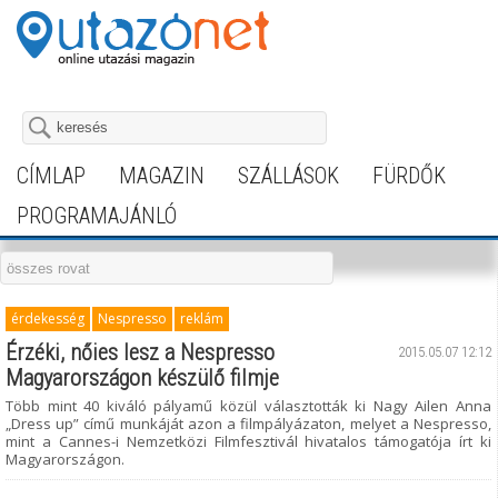
CÍMLAP
MAGAZIN
SZÁLLÁSOK
FÜRDŐK
PROGRAMAJÁNLÓ
érdekesség
Nespresso
reklám
Érzéki, nőies lesz a Nespresso
2015.05.07 12:12
Magyarországon készülő filmje
Több mint 40 kiváló pályamű közül választották ki Nagy Ailen Anna
„Dress up” című munkáját azon a filmpályázaton, melyet a Nespresso,
mint a Cannes-i Nemzetközi Filmfesztivál hivatalos támogatója írt ki
Magyarországon.