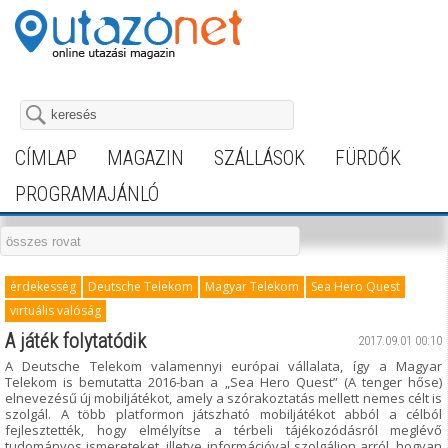
CÍMLAP
MAGAZIN
SZÁLLÁSOK
FÜRDŐK
PROGRAMAJÁNLÓ
érdekesség
Deutsche Telekom
Magyar Telekom
Sea Hero Quest
virtuális valóság
A játék folytatódik
2017.09.01 00:10
A Deutsche Telekom valamennyi európai vállalata, így a Magyar
Telekom is bemutatta 2016-ban a „Sea Hero Quest” (A tenger hőse)
elnevezésű új mobiljátékot, amely a szórakoztatás mellett nemes célt is
szolgál. A több platformon játszható mobiljátékot abból a célból
fejlesztették, hogy elmélyítse a térbeli tájékozódásról meglévő
tudományos ismereteket, illetve információval szolgáljon arról, hogyan