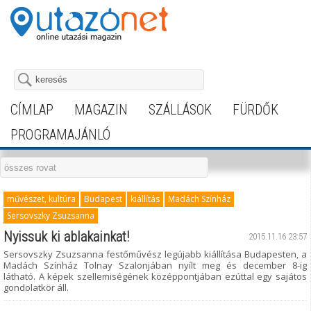
CÍMLAP
MAGAZIN
SZÁLLÁSOK
FÜRDŐK
PROGRAMAJÁNLÓ
művészet, kultúra
Budapest
kiállítás
Madách Színház
Sersovszky Zsuzsanna
Nyissuk ki ablakainkat!
2015.11.16 23:57
Sersovszky Zsuzsanna festőművész legújabb kiállítása Budapesten, a
Madách Színház Tolnay Szalonjában nyílt meg és december 8-ig
látható. A képek szellemiségének középpontjában ezúttal egy sajátos
gondolatkör áll.