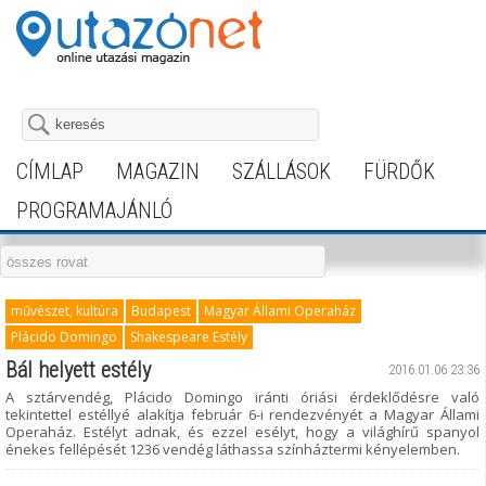
CÍMLAP
MAGAZIN
SZÁLLÁSOK
FÜRDŐK
PROGRAMAJÁNLÓ
művészet, kultúra
Budapest
Magyar Állami Operaház
Plácido Domingo
Shakespeare Estély
Bál helyett estély
2016.01.06 23:36
A sztárvendég, Plácido Domingo iránti óriási érdeklődésre való
tekintettel estéllyé alakítja február 6-i rendezvényét a Magyar Állami
Operaház. Estélyt adnak, és ezzel esélyt, hogy a világhírű spanyol
énekes fellépését 1236 vendég láthassa színháztermi kényelemben.