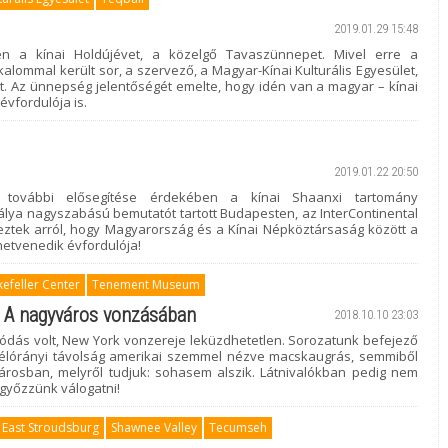
2019.01.29 15:48
ten a kínai Holdújévet, a közelgő Tavaszünnepet. Mivel erre a
ommal került sor, a szervező, a Magyar-Kínai Kulturális Egyesület,
. Az ünnepség jelentőségét emelte, hogy idén van a magyar – kínai
évfordulója is.
2019.01.22 20:50
s további elősegítése érdekében a kínai Shaanxi tartomány
álya nagyszabású bemutatót tartott Budapesten, az InterContinental
tek arról, hogy Magyarország és a Kínai Népköztársaság között a
hetvenedik évfordulója!
efeller Center
Tenement Museum
: A nagyváros vonzásában
2018.10.10 23:03
olódás volt, New York vonzereje leküzdhetetlen. Sorozatunk befejező
élórányi távolság amerikai szemmel nézve macskaugrás, semmiből
városban, melyről tudjuk: sohasem alszik. Látnivalókban pedig nem
 győzzünk válogatni!
East Stroudsburg
Shawnee Valley
Tecumseh