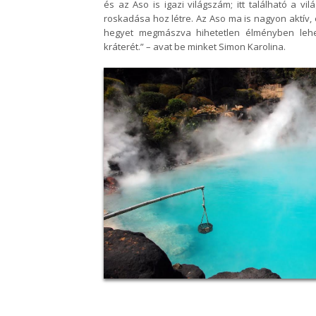
és az Aso is igazi világszám; itt található a v
roskadása hoz létre. Az Aso ma is
nagyon aktív,
hegyet
megmászva hihetetlen élményben lehe
kráterét.” – avat be minket Simon Karolina.