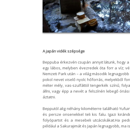
A japán vidék szépsége
Beppuba érkezvén csupán annyit látunk, hogy a 
egy lábos, melyben évezredek óta forr a víz; vé
Nemzeti Park után – a világ
második legnagyobb t
pokol nevet viselő nyolc hőforrás, melyekből for
méter mély, vas-szulfáttól tengerkék színű,
foly
állni, vagy épp a
nevét a felszínén lebegő óriási
áztatni.
Bepputól alig néhány kilométerre található Yufui
és persze onsenekkel teli kis falu. Igazi
kiránd
folyópartot és a
mesebeli utcácskákat.
Ha pedi
például a
Sakurajimát és Japán legnagyobb, ma is 