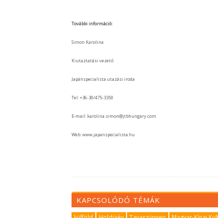
További információ:
Simon Karolina
Kiutaztatási vezető
Japánspecialista utazási iroda
Tel: +36-30/475-3350
E-mail: karolina.simon@jtbhungary.com
Web: www.japanspecialista.hu
KAPCSOLÓDÓ TÉMÁK
külföld
Holdújév
Tavaszünnep
Magyar-Kínai Kult