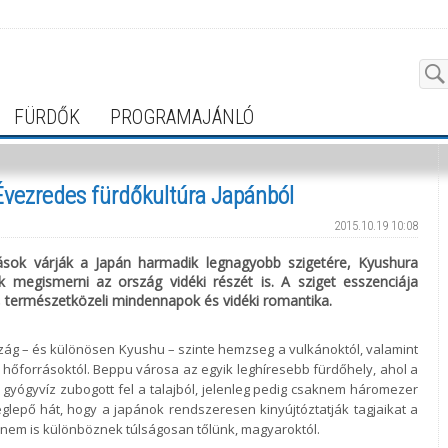
FÜRDŐK
PROGRAMAJÁNLÓ
Évezredes fürdőkultúra Japánból
2015.10.19 10:08
ások várják a Japán harmadik legnagyobb szigetére, Kyushura
 megismerni az ország vidéki részét is. A sziget esszenciája
, természetközeli mindennapok és vidéki romantika.
rszág – és különösen Kyushu – szinte
hemzseg a vulkánoktól, valamint
s
hőforrásoktól. Beppu városa az egyik leghíresebb fürdőhely, ahol a
ó gyógyvíz zubogott fel a talajból, jelenleg pedig csaknem
háromezer
glepő hát, hogy a japánok
rendszeresen kinyújtóztatják tagjaikat a
nem is különböznek túlságosan tőlünk, magyaroktól.