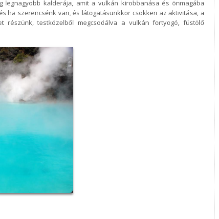
ilág legnagyobb
kalderája, amit a vulkán kirobbanása és önmagába
 és ha szerencsénk van, és látogatásunkkor csökken az aktivitása, a
t részünk, testközelből megcsodálva a vulkán
fortyogó, füstölő