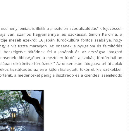
esemény, emiatt is illetik a „meztelen
szocializálódás” kifejezéssel.
rája van,
számos hagyománnyal és szokással. Simon Karolina, a
etője mesélt ezekről: „A japán fürdőkultúra fontos szabálya, hogy
hogy a víz tiszta maradjon. Az onsenek a nyugalom
és feltöltődés
al beszélgetve töltődnek fel a
japánok és az országba látogató
z onsenek
többségében a meztelen fürdés a szokás, fürdőruhában
talában elkülönítve fürdőznek.” Az onsenekbe látogatva tehát ablak
lékos tisztálkodás az erre külön kialakított,
tükörrel, kis székekkel,
örténik, a
medencéket pedig a diszkréció és a csendes, szemlélődő