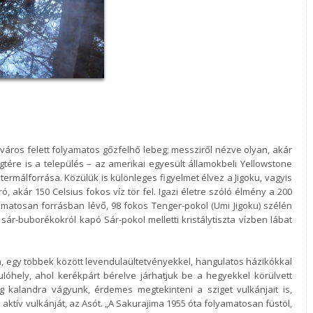
város felett folyamatos gőzfelhő lebeg;
messziről nézve olyan, akár
gtére is a
település – az amerikai egyesült államokbeli Yellowstone
ermálforrása. Közülük is különleges figyelmet élvez a Jigoku,
vagyis
ró, akár 150 Celsius fokos víz tör
fel. Igazi életre szóló élmény a 200
amatosan forrásban lévő, 98 fokos Tenger-pokol (Umi Jigoku) szélén
 sár-buborékokról kapó Sár-pokol melletti kristálytiszta
vízben lábat
n, egy többek között
levendulaültetvényekkel, hangulatos házikókkal
ulóhely, ahol kerékpárt bérelve járhatjuk be a hegyekkel körülvett
g kalandra vágyunk, érdemes megtekinteni a sziget vulkánjait is,
aktív vulkánját, az Asót. „A Sakurajima 1955
óta folyamatosan füstöl,