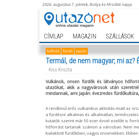
2026. augusztus 7. péntek, Ibolya és Afrodité napja
CÍMLAP
MAGAZIN
SZÁLLÁSOK
külföld
fürdő
Japán
Termál, de nem magyar; mi az? 
Kiss Kriszta
Vulkánok, onsen fürdők és látványos hőforr
utazókat, akik a nagyvárosok után szeretnék
mindannak, ami Japán: évezredes fürdőkultúra
A rendkívül erős vulkanikus aktivitás miatt az o
a fürdésre alkalmas és alkalmatlan, természete
kutatók szerint már
50 ezer évvel ezelőtt is forr
hőforrást tartanak számon a városban. Nem me
kialakított fürdőkben, vagyis onsenekben. Ebben