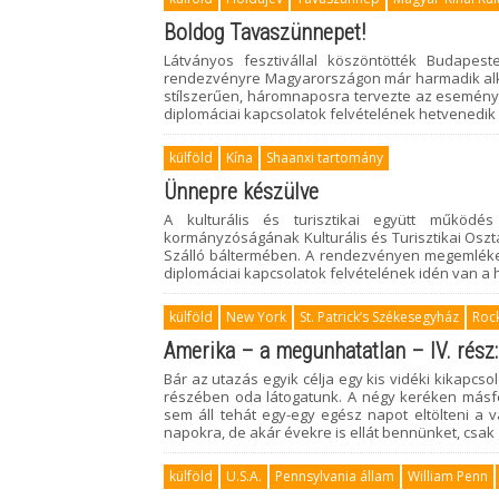
Boldog Tavaszünnepet!
Látványos fesztivállal köszöntötték Budapes
rendezvényre Magyarországon már harmadik alkal
stílszerűen, háromnaposra tervezte az eseményt
diplomáciai kapcsolatok felvételének hetvenedik 
külföld
Kína
Shaanxi tartomány
Ünnepre készülve
A kulturális és turisztikai együtt működé
kormányzóságának Kulturális és Turisztikai Oszt
Szálló báltermében. A rendezvényen megemlékez
diplomáciai kapcsolatok felvételének idén van a 
külföld
New York
St. Patrick’s Székesegyház
Rock
Amerika – a megunhatatlan – IV. rész
Bár az utazás egyik célja egy kis vidéki kikapcs
részében oda látogatunk. A négy keréken másf
sem áll tehát egy-egy egész napot eltölteni a 
napokra, de akár évekre is ellát bennünket, csak
külföld
U.S.A.
Pennsylvania állam
William Penn