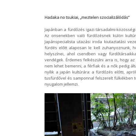
Hadaka no tsukiai, „meztelen szocializálódás”
Japánban a fürdőzés igazi társadalmi-közösségi 
Az onsenekben való fürdőzésnek külön kultú
Japánspecialista utazási iroda
kiutaztatási vez
fürdés
előtt alaposan le kell zuhanyoznunk, 
helyszínei, ahol csendben vagy fürdőtársaikk
vendégek. Érdemes felkészülni arra is, hogy a
nem lehet bemenni, a férfiak és a
nők pedig ál
nyílik a
japán kultúrára: a fürdőzés előtti, apró
tusfürdővel és samponnal felszerelt fülkékben t
nyugalom jellemzi.