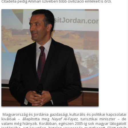
Citadella pedig Amman szívében több civilizáció emlékeit is őrzi.
Magyarország és Jordánia gazdasági, kulturális és politikai kapcsolatai
kiválóak – állapította meg
Nayef Al-Fayez
, turisztikai miniszter – de
valami még hiányzik. Korábban, egészen 2005-ig sok magyar látogatott