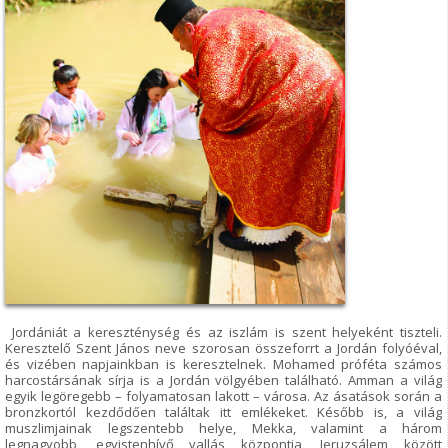
Jordániát a kereszténység és az iszlám is szent helyeként tiszteli.
Keresztelő Szent János neve szorosan összeforrt a Jordán folyóéval,
és vizében napjainkban is keresztelnek. Mohamed próféta számos
harcostársának sírja is a Jordán völgyében található. Amman a világ
egyik legöregebb – folyamatosan lakott – városa. Az ásatások során a
bronzkortól kezdődően találtak itt emlékeket. Később is, a világ
muszlimjainak legszentebb helye, Mekka, valamint a három
legnagyobb, egyistenhívő vallás központja, Jeruzsálem között