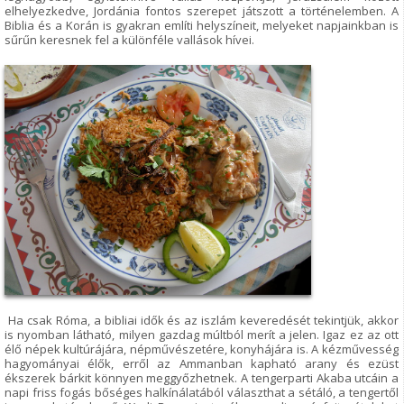
elhelyezkedve, Jordánia fontos szerepet játszott a történelemben. A
Biblia és a Korán is gyakran említi helyszíneit, melyeket napjainkban is
sűrűn keresnek fel a különféle vallások hívei.
Ha csak Róma, a bibliai idők és az iszlám keveredését tekintjük, akkor
is nyomban látható, milyen gazdag múltból merít a jelen. Igaz ez az ott
élő népek kultúrájára, népművészetére, konyhájára is. A kézművesség
hagyományai élők, erről az Ammanban kapható arany és ezüst
ékszerek bárkit könnyen meggyőzhetnek. A tengerparti Akaba utcáin a
napi friss fogás bőséges halkínálatából választhat a sétáló, a tengertől