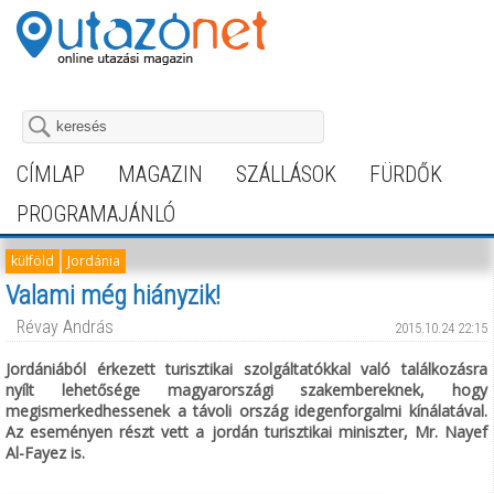
CÍMLAP
MAGAZIN
SZÁLLÁSOK
FÜRDŐK
PROGRAMAJÁNLÓ
külföld
Jordánia
Valami még hiányzik!
Révay András
2015.10.24 22:15
Jordániából érkezett turisztikai szolgáltatókkal való találkozásra
nyílt lehetősége magyarországi szakembereknek, hogy
megismerkedhessenek a távoli ország idegenforgalmi kínálatával.
Az eseményen részt vett a jordán turisztikai miniszter, Mr. Nayef
Al-Fayez is.