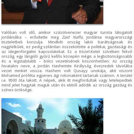
Valóban volt idő, amikor százötvenezer magyar turista látogatott
Jordániába – erősítette meg
Zaid Naffa,
Jordánia magyarországi
tiszteletbeli konzulja. Mindkét ország lakói barátságosak és
nagylelkűek, ez pedig szilárdan összekötötte a politikai, gazdasági és
az idegenforgalmi kapcsolatokat. Ez a Közel-Kelet szívében fekvő
ország, egy lángoló gyűrű kellős közepén mégis a legbiztonságosabb
és a legstabilabb – bölcs vezetésének köszönhetően. Az ország
hivatalos neve, a Jordán Hashemite Királyság, évezredek távolába
vezet minket vissza. Hashem volt Qusayy unokája, akit viszont
Mohamed próféta egyenes ági rokonaként tartanak számon. A terület
i.e. 9500 óta lakott. A népek, akik itt megfordultak vagy letelepedtek
mind jelet hagytak maguk után és ebből adódik az ország gazdag és
színes öröksége.