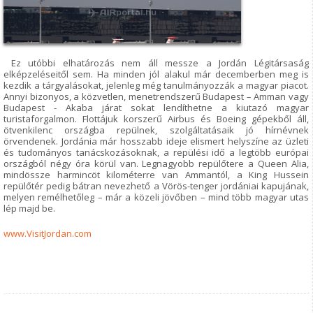
Ez utóbbi elhatározás nem áll messze a Jordán Légitársaság
elképzeléseitől sem. Ha minden jól alakul már decemberben meg is
kezdik a tárgyalásokat, jelenleg még tanulmányozzák a magyar piacot.
Annyi bizonyos, a közvetlen, menetrendszerű Budapest – Amman vagy
Budapest - Akaba járat sokat lendíthetne a kiutazó magyar
turistaforgalmon. Flottájuk korszerű Airbus és Boeing gépekből áll,
ötvenkilenc országba repülnek, szolgáltatásaik jó hírnévnek
örvendenek. Jordánia már hosszabb ideje elismert helyszíne az üzleti
és tudományos tanácskozásoknak, a repülési idő a legtöbb európai
országból négy óra körül van. Legnagyobb repülőtere a Queen Alia,
mindössze harmincöt kilométerre van Ammantól, a King Hussein
repülőtér pedig bátran nevezhető a Vörös-tenger jordániai kapujának,
melyen remélhetőleg – már a közeli jövőben – mind több magyar utas
lép majd be.
www.VisitJordan.com