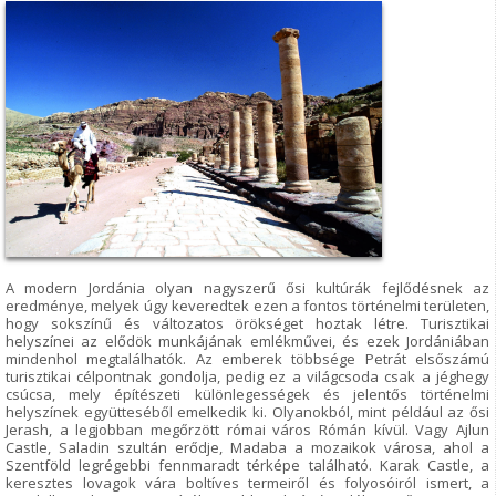
A modern Jordánia olyan nagyszerű ősi kultúrák fejlődésnek az
eredménye, melyek úgy keveredtek ezen a fontos történelmi területen,
hogy sokszínű és változatos örökséget hoztak létre. Turisztikai
helyszínei az elődök munkájának emlékművei, és ezek Jordániában
mindenhol megtalálhatók. Az emberek többsége Petrát elsőszámú
turisztikai célpontnak gondolja, pedig ez a világcsoda csak a jéghegy
csúcsa, mely építészeti különlegességek és jelentős történelmi
helyszínek együtteséből emelkedik ki. Olyanokból, mint például az ősi
Jerash, a legjobban megőrzött római város Rómán kívül. Vagy Ajlun
Castle, Saladin szultán erődje, Madaba a mozaikok városa, ahol a
Szentföld legrégebbi fennmaradt térképe található. Karak Castle, a
keresztes lovagok vára boltíves termeiről és folyosóiról ismert, a