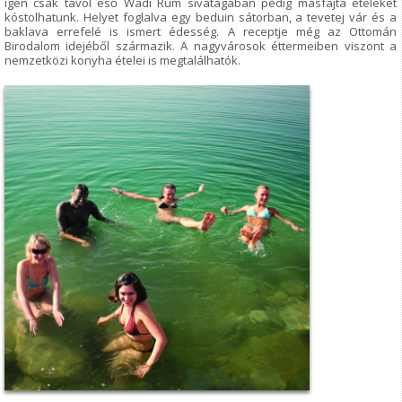
igen csak távol eső Wadi Rum sivatagában pedig másfajta ételeket
kóstolhatunk. Helyet foglalva egy beduin sátorban, a tevetej vár és a
baklava errefelé is ismert édesség. A receptje még az Ottomán
Birodalom idejéből származik. A nagyvárosok éttermeiben viszont a
nemzetközi konyha ételei is megtalálhatók.