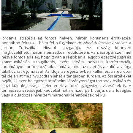
Jordánia stratégiailag fontos helyen, három kontinens érintkezési
pontjában fekszik – hívta fel a figyelmet
dr. Abed Al-Razzaq Arabiyat,
a
Jordán Turisztikai Hivatal igazgatója. Az ország könnyen
megközelíthető, három nemzetközi repülőtere is van. Európai szemmel
nézve fontos adalék, hogy itt van a régióban a legjobb egészségügyi és
kommunikációs szolgáltatás, ezért ideális helyszín konferenciák,
tudományos tanácskozások számára, ahol az üzlet és a kultúra világa
találkozhat egymással. Az időjárás egész évben kellemes, az európai
tél idején itt még nyugodtan lehet a tengerben fürdeni. Az ősi értékeket
óvják, 21 ezer bejegyzett történelmi látványosságot tartanak nyilván és
igazi különlegességet jelentenek a forró gyógyvizes vízesések is. A
természeti szépségek kedvelőit hat nemzeti park várja, de a lovaglás
vagy a quadozás hívei sem maradnak lehetőségek nélkül.