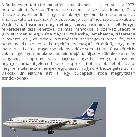
A Budapesten tartott bemutatón – mások mellett – jelen volt az 1977-
ben alapított Dakkak Tours International egyik tulajdonosa, Ziad
Dakkak úr is. Elmondta, hogy irodájuk egy-egy téma köré csoportosítva
kínál utakat a turistáknak. A „Klasszikus Jordánia” hét nap alatt Akaba, a
Wadi Rum, Petra és még néhány város, valamint a Holt tenger
felkeresését teszi lehetővé, de más irányokba is szervez utakat. A
„Bibliai Jordánia” egyik útja még Jeruzsálembe, Betlehembe, Názáretbe
is átvezet. Az „Eco Jordan” a természeti szépségeket keresi fel, több
napot is eltöltve Petra környékén és magától értetődő, hogy nem
maradhat ki a Holt tenger csodálatos vidéke sem. Itt több tényezőnek is
valami egészen csodálatos kombinációját találjuk. A különlegesen sós
tengervíz, a napfény és az oxigénben gazdag levegő, az ásványi
anyagok tárházát jelentő fekete iszap és a hőforrások, sehol máshol
meg nem található élmények együttesét nyújtják. A beszélgetés során
Dakkak úr elárulta azt is: egy budapesti iroda megnyitásán
gondolkodnak.