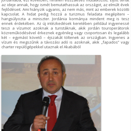
Jordániába, ezt követően, hirtelen visszaesés mutatkozott. Eljött tehát
az ideje annak, hogy ismét bemutathassuk az országot, az elmúlt évek
fejlődéseit. Ami hiányzik ugyanis, az nem más, mint az emberek közötti
kapcsolat. A hidat pedig hozzá a turizmus feladata megépíteni –
hangsúlyozta a miniszter. Jordánia kormánya mindent meg is tesz
ennek érdekében. Az új intézkedések keretében például ingyenessé
teszi a vízumot azoknak a turistáknak, akik jordán touroperátorok
közreműködésével érkeznek egyénileg vagy csoportosan és legalább
két – egymást követő – éjszakát töltenek az országban. Ingyenes a
vízum és megszűnik a távozási adó is azoknak, akik „fapados” vagy
charter repülőgépekkel utaznak el Akabából