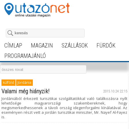
CÍMLAP
MAGAZIN
SZÁLLÁSOK
FÜRDŐK
PROGRAMAJÁNLÓ
külföld
Jordánia
Valami még hiányzik!
2015.10.24 22:15
Jordániából érkezett turisztikai szolgáltatókkal való találkozásra nyílt
lehetősége magyarországi szakembereknek, hogy
megismerkedhessenek a távoli ország idegenforgalmi kínálatával. Az
eseményen részt vett a jordán turisztikai miniszter, Mr. Nayef Al-Fayez
is.