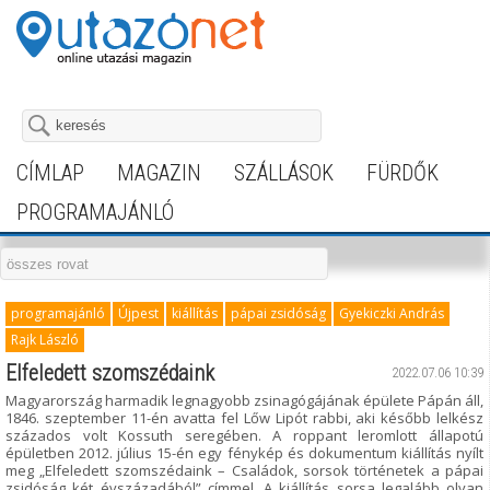
CÍMLAP
MAGAZIN
SZÁLLÁSOK
FÜRDŐK
PROGRAMAJÁNLÓ
programajánló
Újpest
kiállítás
pápai zsidóság
Gyekiczki András
Rajk László
Elfeledett szomszédaink
2022.07.06 10:39
Magyarország harmadik legnagyobb zsinagógájának épülete Pápán áll,
1846. szeptember 11-én avatta fel Lőw Lipót rabbi, aki később lelkész
százados volt Kossuth seregében. A roppant leromlott állapotú
épületben 2012. július 15-én egy fénykép és dokumentum kiállítás nyílt
meg „Elfeledett szomszédaink – Családok, sorsok történetek a pápai
zsidóság két évszázadából” címmel. A kiállítás sorsa legalább olyan