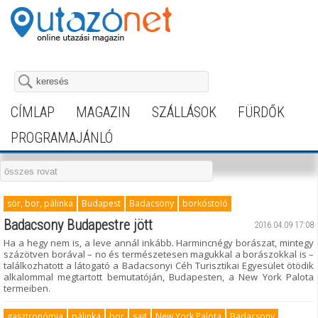
CÍMLAP
MAGAZIN
SZÁLLÁSOK
FÜRDŐK
PROGRAMAJÁNLÓ
sör, bor, pálinka
Budapest
Badacsony
borkóstoló
Badacsony Budapestre jött
2016.04.09 17:08
Ha a hegy nem is, a leve annál inkább. Harmincnégy borászat, mintegy
százötven borával – no és természetesen magukkal a borászokkal is –
találkozhatott a látogató a Badacsonyi Céh Turisztikai Egyesület ötödik
alkalommal megtartott bemutatóján, Budapesten, a New York Palota
termeiben.
gasztronómia
pálinka
bor
sajt
New York Palota
Badacsony