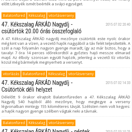
előtt Litkeyék ismét beérték a svájci egységet.
Balatonfüred
Kékszalag
vitorlásverseny
47. Kékszalag ÁRKÁD Nagydíj -
2015.07.02 20:40
csütörtök 20.00 órás összefoglaló
A 47. Kékszalag ÁRKÁD nagydíj mezőnye csütörtök este nyolc órakor
még kint van a vízen, a vezető hajók nagyjából a táv felét teljesítették. A
szél a nap folyamán nagyon gyenge maradt, így az már biztos, hogy a
tavalyi 7 óra 14 perces időrekordtól a győztes hajó messze elmarad
majd. Az élboly szorosan együtt hajózik, jelenleg a vezető tíz vitorlás
közül még bármelyik megnyerheti a versenyt.
vitorlázás
Balatonfüred
Kékszalag
vitorlásverseny
47. Kékszalag ÁRKÁD Nagydíj -
2015.07.02 14:33
Csütörtök déli helyzet
Délelőtt 9 órakor elrajtolt Balatonfüreden a 47. Kékszalag ÁRKÁD
Nagydíj 540 hajóból álló mezőnye, hogy megtegye a verseny
légvonalban mintegy 155 kilométeres távját. Szélisten nem volt kegyes:
a hajók nagyon gyenge szélben vágtak neki a távnak.
Balatonfüred
Kékszalag
vitorlásverseny
47. Kékszalag ÁRKÁD Nagydíj - péntek
2015.07.03 10:25