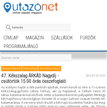
CÍMLAP
MAGAZIN
SZÁLLÁSOK
FÜRDŐK
PROGRAMAJÁNLÓ
Balatonfüred
Kékszalag
vitorlásverseny
47. Kékszalag ÁRKÁD Nagydíj -
2015.07.02 16:01
csütörtök 15.00 órás összefoglaló
Az esélyes hajók a déli partnál rajtoltak, innen került az élre a 11-szeres
Kékszalag-győztes Litkey Farkas, aki új hajójával, a Cellum nevű 35
lábas katamaránnal elsőnek vette a balatonkenesei pályajelet. Mintegy
két hajóhossz távolságban követte őt a svájci Safram csapat Ventilo M1
katamaránja. A verseny első részét a két hajó küzdelme határozta meg.
A siófoki bóját a Safram több mint tíz perc előnnyel vette, de Tihany