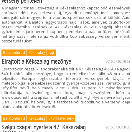
verseny pénteken
A Magyar Vitorlás Szövetség a Kékszalaghoz kapcsolódó események
sorában idén egy teljesen új, egyedi eseményt indít, amelyhez
támogatónak megnyerte a vitorlás sporthoz sok szállal kötődő Audi
autómárkát. A Balaton leggyorsabb hajói, azok, amelyek csütörtökön
reggel csatába szállnak a 47. Kékszalag ÁRKÁD Nagydíj abszolút
győztesének járó herendi kupáért, pénteken a balatonfüredi nézőktől
néhány száz méterre az Audi Ultra Cup sebességi versenyen mérik
össze tudásukat.
Balatonfüred
Kékszalag
rajt
Elrajtolt a Kékszalag mezőnye
2015.07.02 10:58
Csütörtökön reggel kilenc órakor elrajtolt a 47. Kékszalag ÁRKÁD Nagydíj
540 hajóból álló mezőnye, hogy a rendelkezésre álló 48 óra alatt
teljesítse Európa leghosszabb tókerülő versenyének távját. A
meteorológiai előrejelzések szerint gyenge-közepes szél várható, így a
Fifty-fifty nevű hajó tavaly elért 7 óra 13 perc 57 másodperces
időrekordja valószínűleg nem forog majd veszélyben. Idén a
www.utazonet.hu csapata ismét rajthoz állt a High Flyers névre hallgató
Elan 310 típusú hajóval, így a testközelből tudósítunk a verseny ideje
alatt az aktuális történésekről.
Balatonfüred
Kékszalag
vitorlásverseny
Svájci csapat nyerte a 47. Kékszalag
2015.07.03 08:33