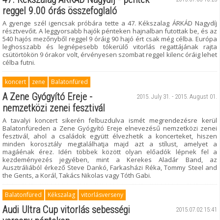
reggel 9.00 órás összefoglaló
A gyenge szél igencsak próbára tette a 47. Kékszalag ÁRKÁD Nagydíj
résztvevőit. A leggyorsabb hajók pénteken hajnalban futottak be, és az
540 hajós mezőnyből reggel 9 óráig 90 hajó ért csak még célba. Európa
leghosszabb és legnépesebb tókerülő vitorlás regattájának rajta
csütörtökön 9 órakor volt, érvényesen szombat reggel kilenc óráig lehet
célba futni.
koncert
zene
Balatonfüred
A Zene Gyógyító Ereje -
2015. July 31. - 2015. August 01.
nemzetközi zenei fesztivál
A tavalyi koncert sikerén felbuzdulva ismét megrendezésre kerül
Balatonfüreden a Zene Gyógyító Ereje elnevezésű nemzetközi zenei
fesztivál, ahol a családok együtt élvezhetik a koncerteket, hiszen
minden korosztály megtalálhatja majd azt a stílust, amelyet a
magáénak érez. Idén többek között olyan előadók lépnek fel a
kezdeményezés jegyében, mint a Kerekes Aladár Band, az
Ausztráliából érkező Steve Dankó, Farkasházi Réka, Tommy Steel and
the Gents, a Korál, Takács Nikolas vagy Tóth Gabi.
Balatonfüred
Kékszalag
vitorlásverseny
Audi Ultra Cup vitorlás sebességi
2015.07.02 15:41