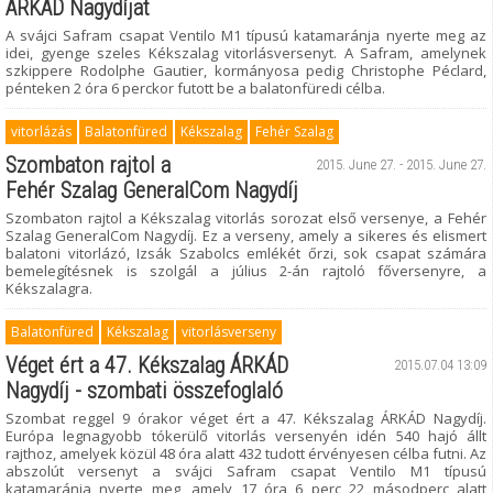
ÁRKÁD Nagydíjat
A svájci Safram csapat Ventilo M1 típusú katamaránja nyerte meg az
idei, gyenge szeles Kékszalag vitorlásversenyt. A Safram, amelynek
szkippere Rodolphe Gautier, kormányosa pedig Christophe Péclard,
pénteken 2 óra 6 perckor futott be a balatonfüredi célba.
vitorlázás
Balatonfüred
Kékszalag
Fehér Szalag
Szombaton rajtol a
2015. June 27. - 2015. June 27.
Fehér Szalag GeneralCom Nagydíj
Szombaton rajtol a Kékszalag vitorlás sorozat első versenye, a Fehér
Szalag GeneralCom Nagydíj. Ez a verseny, amely a sikeres és elismert
balatoni vitorlázó, Izsák Szabolcs emlékét őrzi, sok csapat számára
bemelegítésnek is szolgál a július 2-án rajtoló főversenyre, a
Kékszalagra.
Balatonfüred
Kékszalag
vitorlásverseny
Véget ért a 47. Kékszalag ÁRKÁD
2015.07.04 13:09
Nagydíj - szombati összefoglaló
Szombat reggel 9 órakor véget ért a 47. Kékszalag ÁRKÁD Nagydíj.
Európa legnagyobb tókerülő vitorlás versenyén idén 540 hajó állt
rajthoz, amelyek közül 48 óra alatt 432 tudott érvényesen célba futni. Az
abszolút versenyt a svájci Safram csapat Ventilo M1 típusú
katamaránja nyerte meg, amely 17 óra 6 perc 22 másodperc alatt