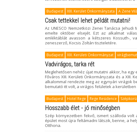
Budapest
XIII. Kerület Önkormányzata
A Zene Vil
Csak tettekkel lehet példát mutatni!
Az UNESCO Nemzetközi Zenei Tanácsa Jehudi M
emelte október elsejét. Ezt az alkalmat vála
emléktáblát avasson a kétszeres Kossuth-, val
zeneszerző, Kocsis Zoltán tiszteletére.
Budapest
XIII. Kerületi Önkormányzat
virágbemut
Vadvirágos, tarka rét
Meglehetősen nehéz újat mutatni akkor, ha egy 
Főváros XIII. Kerületi Önkormányzata és a XIII. K
alkalommal rendezte meg az egynyári virágok be
bemutató itt volt, a virágos felületek a kerületbe
Budapest
Hotel Rege
Rege Residence
Szépkorú
Hosszabb élet - jó minőségben
Szép környezetben fekvő, ismert szálloda volt 
épület most újra feltámadni látszik, benne, a 
Otthona.