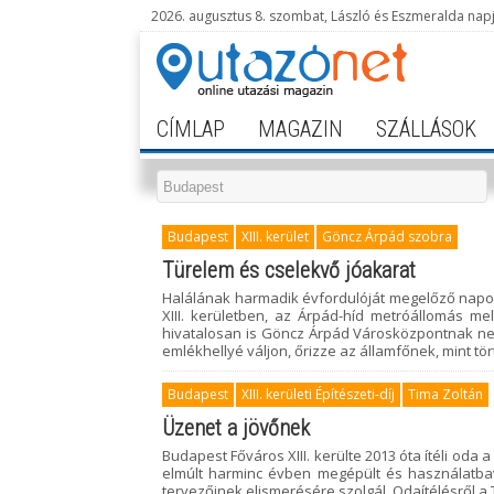
2026. augusztus 8. szombat, László és Eszmeralda nap
CÍMLAP
MAGAZIN
SZÁLLÁSOK
Budapest
XIII. kerület
Göncz Árpád szobra
Türelem és cselekvő jóakarat
Halálának harmadik évfordulóját megelőző napon
XIII. kerületben, az Árpád-híd metróállomás me
hivatalosan is Göncz Árpád Városközpontnak nev
emlékhellyé váljon, őrizze az államfőnek, mint t
Budapest
XIII. kerületi Építészeti-díj
Tima Zoltán
Üzenet a jövőnek
Budapest Főváros XIII. kerülte 2013 óta ítéli oda a X
elmúlt harminc évben megépült és használatbavé
tervezőinek elismerésére szolgál. Odaítélésről a 