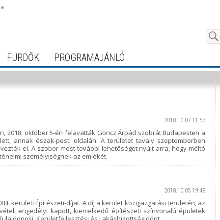
ja
FÜRDŐK
PROGRAMAJÁNLÓ
2018.10.07 11:57
, 2018. október 5-én felavatták Göncz Árpád szobrát Budapesten a
llett, annak észak-pesti oldalán. A területet tavaly szeptemberben
ezték el. A szobor most további lehetőséget nyújt arra, hogy méltó
örténelmi személyiségnek az emlékét.
2018.10.05 19:48
III. kerületi Építészeti-díjat. A díj a kerület közigazgatási területén, az
teli engedélyt kapott, kiemelkedő építészeti színvonalú épületek
Tulajdonosi, Kerületfejlesztési és Lakásbizottság dönt.