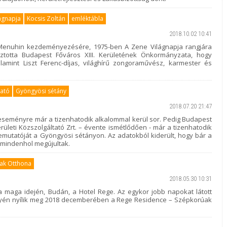
ágnapja
Kocsis Zoltán
emléktábla
2018.10.02 10:41
enuhin kezdeményezésére, 1975-ben A Zene Világnapja rangjára
sztotta Budapest Főváros XIII. Kerületének Önkormányzata, hogy
amint Liszt Ferenc-díjas, világhírű zongoraművész, karmester és
ató
Gyöngyösi sétány
2018.07.20 21:47
eseményre már a tizenhatodik alkalommal kerül sor. Pedig Budapest
erületi Közszolgáltató Zrt. – évente ismétlődően - már a tizenhatodik
mutatóját a Gyöngyösi sétányon. Az adatokból kiderült, hogy bár a
n mindenhol megújultak.
ak Otthona
2018.05.30 10:31
a maga idején, Budán, a Hotel Rege. Az egykor jobb napokat látott
helyén nyílik meg 2018 decemberében a Rege Residence – Szépkorúak