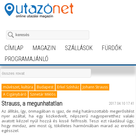
CÍMLAP
MAGAZIN
SZÁLLÁSOK
FÜRDŐK
PROGRAMAJÁNLÓ
művészet, kultúra
Budapest
Erkel Színház
Johann Strauss
A Cigánybáró
Szinetár Miklós
Strauss, a megunhatatlan
2017.04.10 17:41
Az állítás, így, önmagában is igaz, de még határozottabb megerősítést
nyer azáltal, ha egy közkedvelt, népszerű nagyoperetthez valaki
avatott kézzel nyúl hozzá és kissé felfrissíti. Teszi ezt ráadásul úgy,
hogy mindaz, ami most új, tökéletes harmóniában marad az eredeti
egésszel.