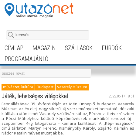
CÍMLAP
MAGAZIN
SZÁLLÁSOK
FÜRDŐK
PROGRAMAJÁNLÓ
művészet, kultúra
Budapest
Vasarely Múzeum
Játék, lehetséges világokkal
2022.06.17 18:51
Fennállásának 35. évfordulóját az idén ünneplő budapesti Vasarely
Múzeum az év eleji nagy sikerű, új szerzeményeket bemutató időszaki
kiállítása után ismét Vasarely szülővárosához, Pécshez, illetve részben
a Pécsi Műhelyhez kötődő képzőművészek munkáiból rendezi új -
szeptember 4-ig látogatható - kamara kiállítását. A „Kép-mozgások”
című tárlaton Martyn Ferenc, Kismányoky Károly, Szijártó Kálmán és
Nádor Katalin műveit mutatják be.