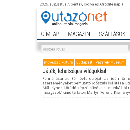
2026. augusztus 7. péntek, Ibolya és Afrodité napja
CÍMLAP
MAGAZIN
SZÁLLÁSOK
művészet, kultúra
Budapest
Vasarely Múzeum
Játék, lehetséges világokkal
Fennállásának 35. évfordulóját az idén ün
szerzeményeket bemutató időszaki kiállítása ut
Műhelyhez kötődő képzőművészek munkáiból rende
mozgások” című tárlaton Martyn Ferenc, Kismányok