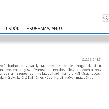
FÜRDŐK
PROGRAMAJÁNLÓ
2022.06.17 18:51
neplő budapesti Vasarely Múzeum az év eleji nagy sikerű, új
án ismét Vasarely szülővárosához, Pécshez, illetve részben a Pécsi
zi új - szeptember 4-ig látogatható - kamara kiállítását. A „Kép-
y Károly, Szijártó Kálmán és Nádor Katalin műveit mutatják be.