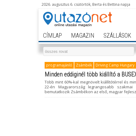
2026. augusztus 6. csütörtök, Berta és Bettina napja
CÍMLAP
MAGAZIN
SZÁLLÁSOK
programajánló
Zsámbék
Driving Camp Hungary
Minden eddiginél több kiállító a BUS
Több mint 60%-kal megnövelt kiállítótérrel és min
22-én Magyarország legrangosabb szakmai f
bemutatkozik Zsámbékon az első, magyar fejlesz