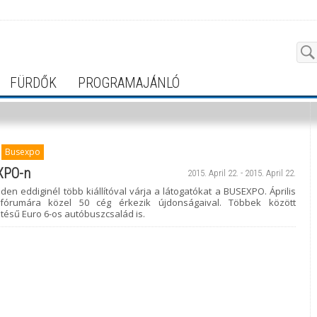
FÜRDŐK
PROGRAMAJÁNLÓ
Busexpo
EXPO-n
2015. April 22. - 2015. April 22.
den eddiginél több kiállítóval várja a látogatókat a BUSEXPO. Április
órumára közel 50 cég érkezik újdonságaival. Többek között
tésű Euro 6-os autóbuszcsalád is.