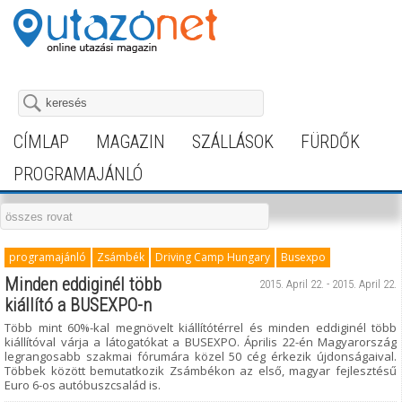
CÍMLAP
MAGAZIN
SZÁLLÁSOK
FÜRDŐK
PROGRAMAJÁNLÓ
programajánló
Zsámbék
Driving Camp Hungary
Busexpo
Minden eddiginél több
2015. April 22. - 2015. April 22.
kiállító a BUSEXPO-n
Több mint 60%-kal megnövelt kiállítótérrel és minden eddiginél több
kiállítóval várja a látogatókat a BUSEXPO. Április 22-én Magyarország
legrangosabb szakmai fórumára közel 50 cég érkezik újdonságaival.
Többek között bemutatkozik Zsámbékon az első, magyar fejlesztésű
Euro 6-os autóbuszcsalád is.