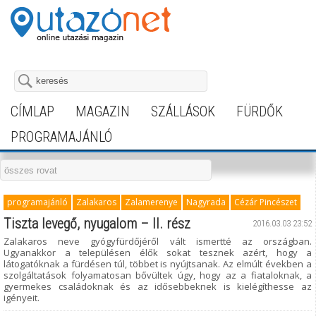
CÍMLAP
MAGAZIN
SZÁLLÁSOK
FÜRDŐK
PROGRAMAJÁNLÓ
programajánló
Zalakaros
Zalamerenye
Nagyrada
Cézár Pincészet
Tiszta levegő, nyugalom – II. rész
2016.03.03 23:52
Zalakaros neve gyógyfürdőjéről vált ismertté az országban.
Ugyanakkor a településen élők sokat tesznek azért, hogy a
látogatóknak a fürdésen túl, többet is nyújtsanak. Az elmúlt években a
szolgáltatások folyamatosan bővültek úgy, hogy az a fiataloknak, a
gyermekes családoknak és az idősebbeknek is kielégíthesse az
igényeit.