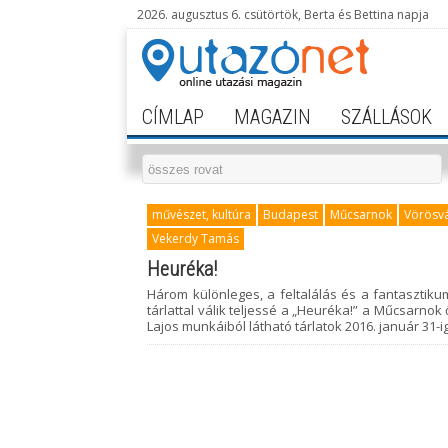
2026. augusztus 6. csütörtök, Berta és Bettina napja
CÍMLAP
MAGAZIN
SZÁLLÁSOK
művészet, kultúra
Budapest
Műcsarnok
Vörösv
Vekerdy Tamás
Heuréka!
Három különleges, a feltalálás és a fantasztiku
tárlattal válik teljessé a „Heuréka!” a Műcsarnok 
Lajos munkáiból látható tárlatok 2016. január 31-i