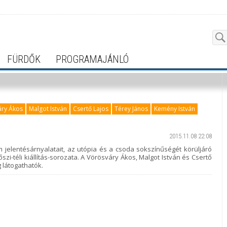
FÜRDŐK
PROGRAMAJÁNLÓ
áry Ákos
Malgot István
Csertő Lajos
Térey János
Kemény István
2015.11.08 22:08
m jelentésárnyalatait, az utópia és a csoda sokszínűségét körüljáró
őszi-téli kiállítás-sorozata. A Vörösváry Ákos, Malgot István és Csertő
g látogathatók.