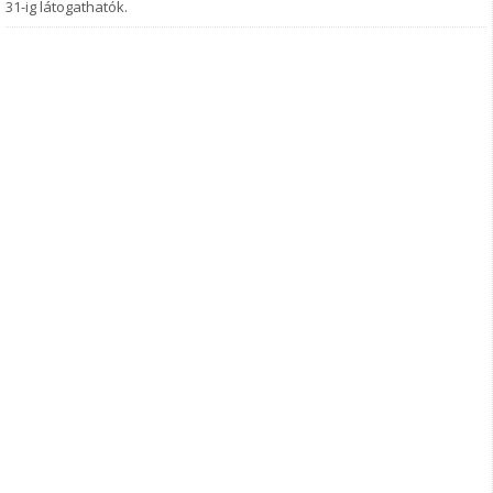
31-ig látogathatók.