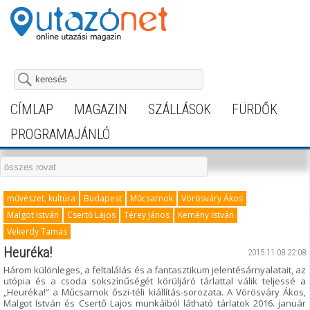
CÍMLAP
MAGAZIN
SZÁLLÁSOK
FÜRDŐK
PROGRAMAJÁNLÓ
művészet, kultúra
Budapest
Műcsarnok
Vörösváry Ákos
Malgot István
Csertő Lajos
Térey János
Kemény István
Vekerdy Tamás
Heuréka!
2015.11.08 22:08
Három különleges, a feltalálás és a fantasztikum jelentésárnyalatait, az
utópia és a csoda sokszínűségét körüljáró tárlattal válik teljessé a
„Heuréka!” a Műcsarnok őszi-téli kiállítás-sorozata. A Vörösváry Ákos,
Malgot István és Csertő Lajos munkáiból látható tárlatok 2016. január