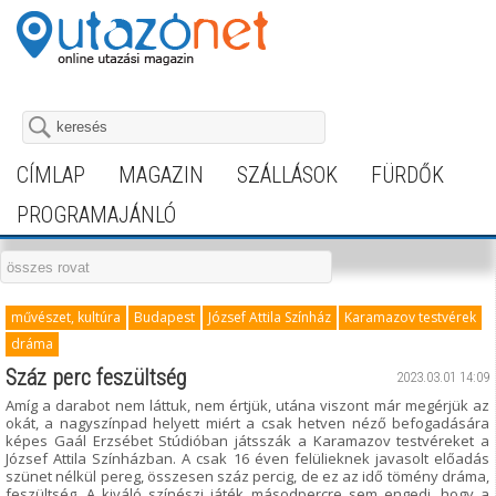
CÍMLAP
MAGAZIN
SZÁLLÁSOK
FÜRDŐK
PROGRAMAJÁNLÓ
művészet, kultúra
Budapest
József Attila Színház
Karamazov testvérek
dráma
Száz perc feszültség
2023.03.01 14:09
Amíg a darabot nem láttuk, nem értjük, utána viszont már megérjük az
okát, a nagyszínpad helyett miért a csak hetven néző befogadására
képes Gaál Erzsébet Stúdióban játsszák a Karamazov testvéreket a
József Attila Színházban. A csak 16 éven felülieknek javasolt előadás
szünet nélkül pereg, összesen száz percig, de ez az idő tömény dráma,
feszültség. A kiváló színészi játék másodpercre sem engedi, hogy a