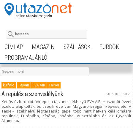
CÍMLAP
MAGAZIN
SZÁLLÁSOK
FÜRDŐK
PROGRAMAJÁNLÓ
külföld
Tajvan
EVA AIR
Taipei
A repülés a szenvedélyünk
2015.10.18 23:28
Kettős évfordulót ünnepel a tajvani székhelyű EVA AIR. Huszonöt évvel
ezelőtt alapították és tizedik éve van Magyarországon képviselete. A
Taipei-i székhelyű légitársaság gépei több mint hatvan célállomásra
repülnek, Európába, Kínába, Japánba, Ausztráliába és az Egyesült
Államokba.