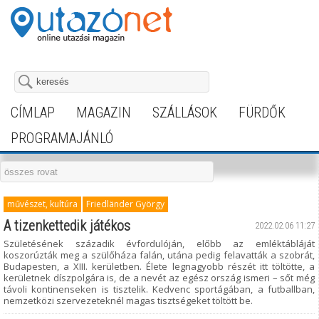
CÍMLAP
MAGAZIN
SZÁLLÁSOK
FÜRDŐK
PROGRAMAJÁNLÓ
művészet, kultúra
Friedländer György
A tizenkettedik játékos
2022.02.06 11:27
Születésének századik évfordulóján, előbb az emléktábláját
koszorúzták meg a szülőháza falán, utána pedig felavatták a szobrát,
Budapesten, a XIII. kerületben. Élete legnagyobb részét itt töltötte, a
kerületnek díszpolgára is, de a nevét az egész ország ismeri – sőt még
távoli kontinenseken is tisztelik. Kedvenc sportágában, a futballban,
nemzetközi szervezeteknél magas tisztségeket töltött be.