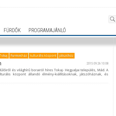
FÜRDŐK
PROGRAMAJÁNLÓ
Tokaj
Furmintház
kulturális központ
játszóház
n
2015.09.26 10:08
lőiről és világhírű borairól híres Tokaj- Hegyaljai település, Mád. A
turális központ állandó élmény-kiállításoknak, játszóháznak, és