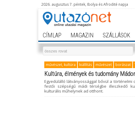
2026. augusztus 7. péntek, Ibolya és Afrodité napja
CÍMLAP
MAGAZIN
SZÁLLÁSOK
művészet, kultúra
kiállítás
művészet
borászat
Kultúra, élmények és tudomány Mádo
Egyedülálló látványossággal bővül a történelmi dű
festői szépségű mádi térségbe illeszkedő kul
kulturális műhelynek ad otthont.