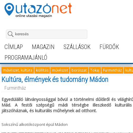
CÍMLAP
MAGAZIN
SZÁLLÁSOK
FÜRDŐK
PROGRAMAJÁNLÓ
művészet, kultúra
kiállítás
művészet
borászat
Tokaj
Furmintház
kult
Kultúra, élmények és tudomány Mádon
Furmintház
Egyedülálló látványossággal bővül a történelmi dűlőiről és világhírű
Mád. A festői szépségű mádi térségbe illeszkedő kulturális 
játszóháznak, és kulturális műhelynek ad otthont.
Sokszínű alkotóközpont épül Mádon