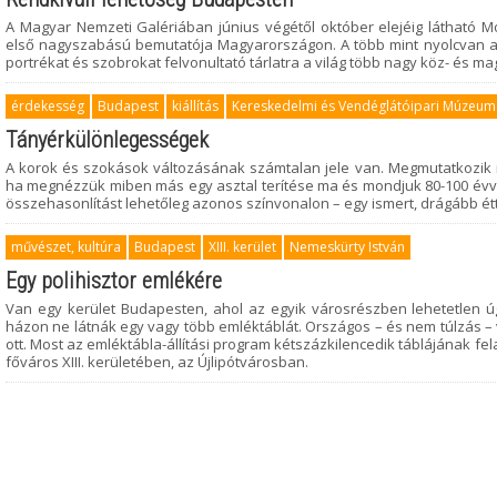
A Magyar Nemzeti Galériában június végétől október elejéig látható Mod
első nagyszabású bemutatója Magyarországon. A több mint nyolcvan alk
portrékat és szobrokat felvonultató tárlatra a világ több nagy köz- és
érdekesség
Budapest
kiállítás
Kereskedelmi és Vendéglátóipari Múzeum
Tányérkülönlegességek
A korok és szokások változásának számtalan jele van. Megmutatkozik 
ha megnézzük miben más egy asztal terítése ma és mondjuk 80-100 évvel e
összehasonlítást lehetőleg azonos színvonalon – egy ismert, drágább ét
művészet, kultúra
Budapest
XIII. kerület
Nemeskürty István
Egy polihisztor emlékére
Van egy kerület Budapesten, ahol az egyik városrészben lehetetlen ú
házon ne látnák egy vagy több emléktáblát. Országos – és nem túlzás – 
ott. Most az emléktábla-állítási program kétszázkilencedik táblájának f
főváros XIII. kerületében, az Újlipótvárosban.