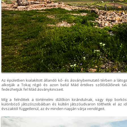
Az épületben kialakított állandó kő- és ásványbemutató térben a láto
alkotják a Tokaj régió és azon belül Mád értékes szőlődűlőinek talaj
fedezhetjük fel Mád ásványkincseit.
Míg a felnőttek a történelmi dűlőkön kirándulnak, vagy épp borkós
különböző játszószobáiban és kültéri játszóudvaron tölthetik el az i
évszaktól függetlenül, az év minden napján várja vendégeit.