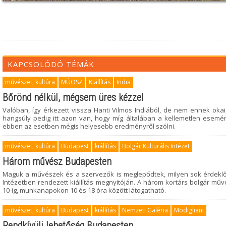
KAPCSOLÓDÓ TÉMÁK
művészet, kultúra
MÚOSZ
KIállítás
India
Bőrönd nélkül, mégsem üres kézzel
Valóban, így érkezett vissza Hanti Vilmos Indiából, de nem ennek oka
hangsúly pedig itt azon van, hogy míg általában a kellemetlen esemé
ebben az esetben mégis helyesebb eredményről szólni.
művészet, kultúra
Budapest
kiállítás
Bolgár Kulturális Intézet
Három művész Budapesten
Maguk a művészek és a szervezők is meglepődtek, milyen sok érdeklőd
Intézetben rendezett kiállítás megnyitóján. A három kortárs bolgár műv
10-ig, munkanapokon 10 és 18 óra között látogatható.
művészet, kultúra
Budapest
kiállítás
Nemzeti Galéria
Modigliani
Rendkívüli lehetőség Budapesten