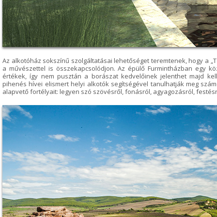
Az alkotóház sokszínű szolgáltatásai lehetőséget teremtenek, hogy a „
a művészettel is összekapcsolódjon. Az épülő Furmintházban egy köz
értékek, így nem pusztán a borászat kedvelőinek jelenthet majd kell
pihenés hívei elismert helyi alkotók segítségével tanulhatják meg sz
alapvető fortélyait: legyen szó szövésről, fonásról, agyagozásról, festés