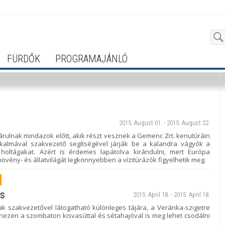
FÜRDŐK
PROGRAMAJÁNLÓ
2015. August 01. - 2015. August 22.
feltárulnak mindazok előtt, akik részt vesznek a Gemenc Zrt. kenutúráin
alkalmával szakvezető segítségével járják be a kalandra vágyók a
ltágakat. Azért is érdemes lapátolva kirándulni, mert Európa
vény- és állatvilágát legkönnyebben a vízitúrázók figyelhetik meg.
ás
2015. April 18. - 2015. April 18.
ak szakvezetővel látogatható különleges tájára, a Veránka-szigetre
gyanezen a szombaton kisvasúttal és sétahajóval is meg lehet csodálni