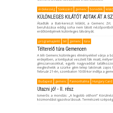
érdekesség
Szekszárd
gemenc
borvidék
kilát
KÜLÖNLEGES KILÁTÓT ADTAK ÁT A S
Átadták a Bati-kereszt kilátót, a Gemenc Zrt. 
beruházása eddig soha nem látott nézőpontból 
erdőtömbjének különleges látványát.
programajánló
tél
gemenc
túra
Télterelő túra Gemencen
A téli Gemenc különleges élményekkel várja a bá
erdejében, a lombjukat vesztett fák miatt, mélyen
gímszarvasokkal, egyéb nagyvaddal találkozzo
megleshetik a szürke gém telep lakóinak zajos f
február 21-én, szombaton 10:00-kor indítja a gem
Budapest
gemenc
Pannonhalma
Hungary Card
Utazni jó! - II. rész
Ismerős a mondás: „A legjobb otthon!” Körülnéz
közmondást igazolva lássuk. Természeti szépségeket