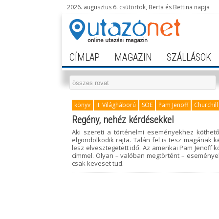
2026. augusztus 6. csütörtök, Berta és Bettina napja
CÍMLAP
MAGAZIN
SZÁLLÁSOK
könyv
II. Világháború
SOE
Pam Jenoff
Churchill
Regény, nehéz kérdésekkel
Aki szereti a történelmi eseményekhez köthető
elgondolkodik rajta. Talán fel is tesz magának 
lesz elvesztegetett idő. Az amerikai Pam Jenoff 
címmel. Olyan – valóban megtörtént – események
csak keveset tud.