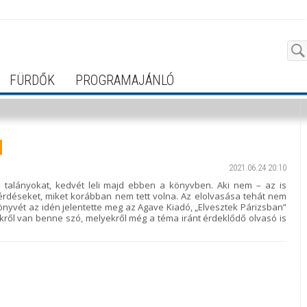
FÜRDŐK
PROGRAMAJÁNLÓ
2021.06.24 20:10
 talányokat, kedvét leli majd ebben a könyvben. Aki nem – az is
kérdéseket, miket korábban nem tett volna. Az elolvasása tehát nem
könyvét az idén jelentette meg az Agave Kiadó, „Elvesztek Párizsban”
ről van benne szó, melyekről még a téma iránt érdeklődő olvasó is