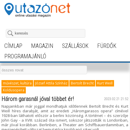
CÍMLAP
MAGAZIN
SZÁLLÁSOK
FÜRDŐK
PROGRAMAJÁNLÓ
művészet, kultúra
József Attila Színház
Bertolt Brecht
Kurt Weill
Koldusopera
Három garasnál jóval többet ér!
2023.02.21 21:52
Napjainkban már joggal mondhatjuk időtlennek Bertolt Brecht és Kurt
Weill híres darabját, amit az eredeti „Háromgarasos opera” címével
1928-ban láthatott először a berlini közönség. A történet – és szerzője
John Gay - a XVIII. század óta ismert, sokszor játszották is Londonban,
már jóval korábban. Berlinben, a Theater am Schiffbauerdammban, a
megzenésített változat bemutatója kirobbanó siker volt.