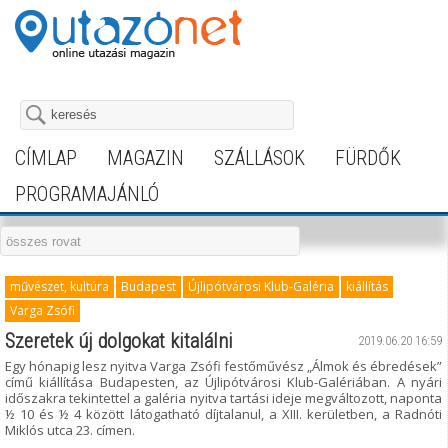
CÍMLAP
MAGAZIN
SZÁLLÁSOK
FÜRDŐK
PROGRAMAJÁNLÓ
művészet, kultúra
Budapest
Újlipótvárosi Klub-Galéria
kiállítás
Varga Zsófi
Szeretek új dolgokat kitalálni
2019.06.20 16:59
Egy hónapig lesz nyitva Varga Zsófi festőművész „Álmok és ébredések”
című kiállítása Budapesten, az Újlipótvárosi Klub-Galériában. A nyári
időszakra tekintettel a galéria nyitva tartási ideje megváltozott, naponta
½ 10 és ½ 4 között látogatható díjtalanul, a XIII. kerületben, a Radnóti
Miklós utca 23. címen.