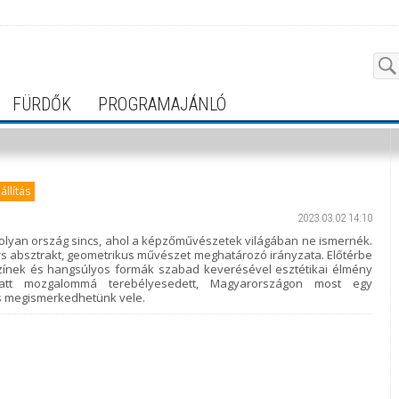
FÜRDŐK
PROGRAMAJÁNLÓ
iállítás
2023.03.02 14:10
 olyan ország sincs, ahol a képzőművészetek világában ne ismernék.
rs absztrakt, geometrikus művészet meghatározó irányzata. Előtérbe
zínek és hangsúlyos formák szabad keverésével esztétikai élmény
att mozgalommá terebélyesedett, Magyarországon most egy
s megismerkedhetünk vele.