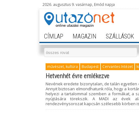
2026. augusztus 9. vasárnap, Emőd napja
CÍMLAP
MAGAZIN
SZÁLLÁSOK
művészet, kultúra
Budapest
Cervantes Intézet
k
Hetvenhét évre emlékezve
Nevének eredete bizonytalan, de talán egyetlen
Annyit biztosan elmondhatunk róla, hogy a kortá
helyezi a tartalommal szemben a formákat, a s
nyújtására törekszik. A MADI az évek al
rendezvénysorozat kapcsán szélesebb körben i