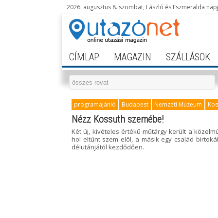
2026. augusztus 8. szombat, László és Eszmeralda nap
CÍMLAP
MAGAZIN
SZÁLLÁSOK
programajánló
Budapest
Nemzeti Múzeum
Kos
Nézz Kossuth szemébe!
Két új, kivételes értékű műtárgy került a köze
hol eltűnt szem elől, a másik egy család birtok
délutánjától kezdődően.