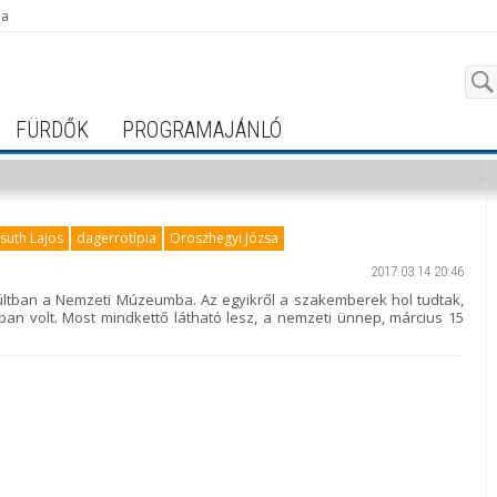
ja
FÜRDŐK
PROGRAMAJÁNLÓ
suth Lajos
dagerrotípia
Oroszhegyi Józsa
2017.03.14 20:46
lmúltban a Nemzeti Múzeumba. Az egyikről a szakemberek hol tudtak,
ában volt. Most mindkettő látható lesz, a nemzeti ünnep, március 15