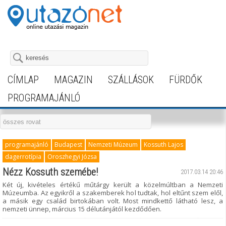
CÍMLAP
MAGAZIN
SZÁLLÁSOK
FÜRDŐK
PROGRAMAJÁNLÓ
programajánló
Budapest
Nemzeti Múzeum
Kossuth Lajos
dagerrotípia
Oroszhegyi Józsa
Nézz Kossuth szemébe!
2017.03.14 20:46
Két új, kivételes értékű műtárgy került a közelmúltban a Nemzeti
Múzeumba. Az egyikről a szakemberek hol tudtak, hol eltűnt szem elől,
a másik egy család birtokában volt. Most mindkettő látható lesz, a
nemzeti ünnep, március 15 délutánjától kezdődően.