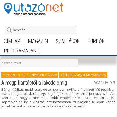
CÍMLAP
MAGAZIN
SZÁLLÁSOK
FÜRDŐK
PROGRAMAJÁNLÓ
művészet, kultúra
Nemzeti Múzeum
kiállítás
Magyar Menyasszony
A megpillantástól a lakodalomig
2023.02.19 19:35
Bár a kiállítás majd csak decemberben nyílik, a Nemzeti Múzeumban
máris megtartottak róla egy sajtótájékoztatót és erre jó okuk van. Azt
szeretnék, hogy a híre minél több emberhez eljusson, és aki teheti,
kapcsolódjon be a kiállítás létrehozásának munkájába. Küldjön képet,
emléktárgyat a családtagjai vagy a saját esküvőjéről!