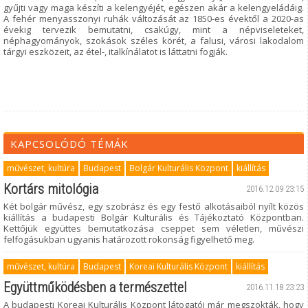
gyűjti vagy maga készíti a kelengyéjét, egészen akár a kelengyeládáig.
A fehér menyasszonyi ruhák változását az 1850-es évektől a 2020-as
évekig tervezik bemutatni, csakúgy, mint a népviseleteket,
néphagyományok, szokások széles körét, a falusi, városi lakodalom
tárgyi eszközeit, az étel-, italkínálatot is láttatni fogják.
KAPCSOLÓDÓ TÉMÁK
művészet, kultúra
Budapest
Bolgár Kulturális Központ
kiállítás
Kortárs mitológia
2016.12.09 23:15
Két bolgár művész, egy szobrász és egy festő alkotásaiból nyílt közös
kiállítás a budapesti Bolgár Kulturális és Tájékoztató Központban.
Kettőjük együttes bemutatkozása cseppet sem véletlen, művészi
felfogásukban ugyanis határozott rokonság figyelhető meg.
művészet, kultúra
Budapest
Koreai Kulturális Központ
kiállítás
Együttműködésben a természettel
2016.11.18 23:23
A budapesti Koreai Kulturális Központ látogatói már megszokták, hogy