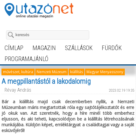
CÍMLAP
MAGAZIN
SZÁLLÁSOK
FÜRDŐK
PROGRAMAJÁNLÓ
művészet, kultúra
Nemzeti Múzeum
kiállítás
Magyar Menyasszony
A megpillantástól a lakodalomig
Révay András
2023.02.19 19:35
Bár a kiállítás majd csak decemberben nyílik, a Nemzeti
Múzeumban máris megtartottak róla egy sajtótájékoztatót és erre
jó okuk van. Azt szeretnék, hogy a híre minél több emberhez
eljusson, és aki teheti, kapcsolódjon be a kiállítás létrehozásának
munkájába. Küldjön képet, emléktárgyat a családtagjai vagy a saját
esküvőjéről!