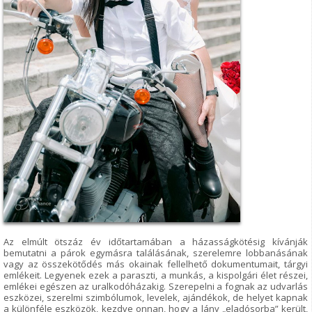
Az elmúlt ötszáz év időtartamában a házasságkötésig kívánják
bemutatni a párok egymásra találásának, szerelemre lobbanásának
vagy az összekötődés más okainak fellelhető dokumentumait, tárgyi
emlékeit. Legyenek ezek a paraszti, a munkás, a kispolgári élet részei,
emlékei egészen az uralkodóházakig. Szerepelni a fognak az udvarlás
eszközei, szerelmi szimbólumok, levelek, ajándékok, de helyet kapnak
a különféle eszközök, kezdve onnan, hogy a lány „eladósorba” került,