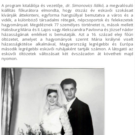
A program kitalálója és vezetője,
dr. Simonovics Ildikó,
a megvalósuló
kiállítás főkurátora elmondta, hogy ötszáz év esküvői szokásait
kívánják áttekinteni, egyforma hangsúllyal bemutatva a város és a
vidék, a különböző társadalmi rétegek, népcsoportok és felekezetek
hagyományait. Megidéznek 77 személyes történetet is, mások mellett
Habsburg Mária és II. Lajos vagy Alekszandra Pavlovna és József nádor
házasságának emlékeit is bemutatják. Azt a 16. század eleji főúri
öltözetet, amelyet a hagyományok szerint Mária királyné viselt
házasságkötése alkalmával, Magyarország legrégebbi és Európa
második legrégebbi esküvői ruhájaként tartják számon. A látogató az
esküvői öltözetek változásait két évszázadon át követheti majd
nyomon.