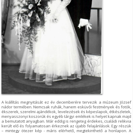
A kiállítás megnyitását ez év decemberére tervezik a múzeum József
nádor termében. Nemcsak ruhák, hanem esküvői festmények és fotók,
ékszerek, szerelmi ajándékok, levelezések és képeslapok, étkészletek,
menyasszonyi koszorúk és egyéb tárgyi emlékek is helyet kapnak majd
a bemutatott anyagban. Már eddig is rengeteg érdekes, családi relikvia
került elő és folyamatosan érkeznek az újabb felajánlások. Egy részük
– mintegy ötezer kép - máris elérhető, megtekinthető a honlapon. A