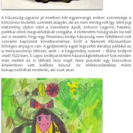
A házasság ugyanis jó esetben két egyenrangú ember szövetsége a
kölcsönös tisztelet, szeretet alapján, de ez nem mindig volt így. Mint jogi
intézmény olykor nem a szeretetre épült, sokszor vagyoni, hatalmi,
politikai célok megvalósítását szolgálta. A történelmi hűség okán be kell
azt is mutatni, hogy egy főnemesi, királyi házasság nem feltétlenül volt
szerelmi kapcsolat következménye. Erről a Nemzeti Múzeumban
bőséges anyag is van. A gyűjtemény egyik legszebb darabja például az
a menyasszonyi öltözet, amit – a hagyomány szerint –
Mária királyné
viselt
1522-ben, II. Lajos királlyal történt házasságkötésekor! Sok minden
más mellett ez is látható lesz majd. Nem pusztán egy klasszikus
értelemben vett kiállítás készül. Az előkészületekbe máris
bekapcsolódhat mindenki, aki csak akar.