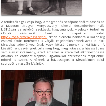
A rendezők egyik célja, hogy a magyar nők nézőpontjából mutassák be
a Múzeum „Magyar Menyasszony” címmel decemberben nyíló
kiállításán az esküvői szokások, hagyományok, viseletek térbeli és
időbeli változását. Ezért a napokban indult
https://magyarmenyasszony.hu
címen elérhető honlapra a közönség
esküvői fotóit, történeteit is várják. Itt jelentkezhetnek azok is, akik
tárgyakat adományoznának vagy kölcsönöznének a kiállításra. A
készülő rendezvénynek célja még, hogy megmutassa: a házasság ma
sem elavult intézmény, ezért érdemes a szerelmet elköteleződéssé
alakítani és családot alapítani. Ugyanakkor szeretnének majd ennél
többről is szólni. A nőknek a házasságon, a társadalmon belüli
szerepét is vizsgálni kívánják.