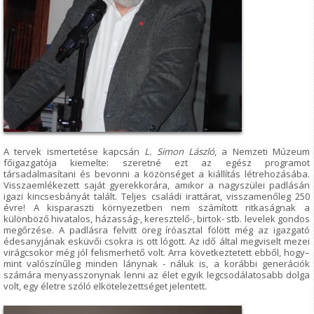
A tervek ismertetése kapcsán
L. Simon László
, a Nemzeti Múzeum
főigazgatója kiemelte: szeretné ezt az egész programot
társadalmasítani és bevonni a közönséget a kiállítás létrehozásába.
Visszaemlékezett saját gyerekkorára, amikor a nagyszülei padlásán
igazi kincsesbányát talált. Teljes családi irattárat, visszamenőleg 250
évre! A kisparaszti környezetben nem számított ritkaságnak a
különböző hivatalos, házasság-, keresztelő-, birtok- stb. levelek gondos
megőrzése. A padlásra felvitt öreg íróasztal fölött még az igazgató
édesanyjának esküvői csokra is ott lógott. Az idő által megviselt mezei
virágcsokor még jól felismerhető volt. Arra következtetett ebből, hogy–
mint valószínűleg minden lánynak - náluk is, a korábbi generációk
számára menyasszonynak lenni az élet egyik legcsodálatosabb dolga
volt, egy életre szóló elkötelezettséget jelentett.