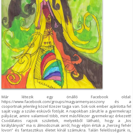
Már létezik egy önálló Facebook oldal:
https://www.facebook.com/groups/magyarmenyasszony és a
csoportnak jelenleg közel tízezer tagja van. Sok-sok ember ajánlotta fel
saját vagy a szülei esküvői fotóját. A napokban zárult le a gyermekrajz
pályázat, amire valamivel több, mint másfélezer gyermekrajz érkezett!
Csodálatos rajzok születtek, melyekből látható, hogy a „kis
királylányok” ma is álmodoznak arról, hogy eljön értük a „herceg fehér
lovon” és fantasztikus életet kínál számukra. Talán felelősségünk is,