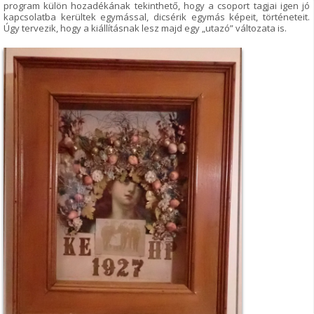
program külön hozadékának tekinthető, hogy a csoport tagjai igen jó
kapcsolatba kerültek egymással, dicsérik egymás képeit, történeteit.
Úgy tervezik, hogy a kiállításnak lesz majd egy „utazó” változata is.