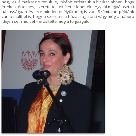
hogy az álmaikat ne törjük le, inkább erősítsük a hitüket abban, hogy
értékes, értelmes, szeretettel teli életet lehet élni egy jól megválasztott
házasságban és erre minden esélyük meg is van! Számtalan példánk
van a múltból is, hogy a szeretet, a házasság iránti vágy még a háború
idején sem múlt el – erősítette meg a főigazgató!