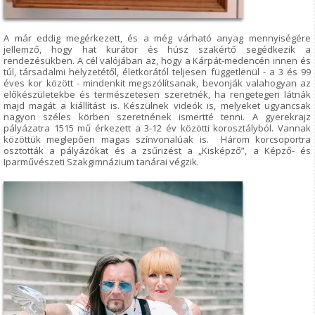
A már eddig megérkezett, és a még várható anyag mennyiségére
jellemző, hogy hat kurátor és húsz szakértő segédkezik a
rendezésükben. A cél valójában az, hogy a Kárpát-medencén innen és
túl, társadalmi helyzetétől, életkorától teljesen függetlenül - a 3 és 99
éves kor között - mindenkit megszólítsanak, bevonják valahogyan az
előkészületekbe és természetesen szeretnék, ha rengetegen látnák
majd magát a kiállítást is. Készülnek videók is, melyeket ugyancsak
nagyon széles körben szeretnének ismertté tenni. A gyerekrajz
pályázatra 1515 mű érkezett a 3-12 év közötti korosztályból. Vannak
közöttük meglepően magas színvonalúak is. Három korcsoportra
osztották a pályázókat és a zsűrizést a „Kisképző”, a Képző- és
Iparművészeti Szakgimnázium tanárai végzik.