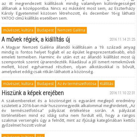
az itt megrendezett kiállítások mindig valamilyen különlegességet
állítanak a középpontba. Nincs ez másként most sem, az Eszterházy
Károly Egyetemmel közösen létrehozott, és december 16-ig látható
YATOO című kiállítás esetében sem.
művészet, kultúra
Budapest
Nemzeti Galéria
A művek régiek, a kiállítás új
2016.11.14 21:25
A Magyar Nemzeti Galéria állandó kiállításain a 19. századi anyag
mindig is fontos helyet foglalt el az épület legreprezentatívabb, első
emeleti termeiben. Harminc év után ezt az állandó kiállítást most új
szempontok szerint újrarendezték. Ráadásul a jól ismert remekművek
mellett, közel egyharmad részben, olyan alkotásokkal is bővült,
amelyeket eddig csak ritkán láthatott a közönség.
művészet, kultúra
Budapest
Az év természetfotósa
Kiállítás
Hiszünk a képek erejében
2016.11.10 22:31
A szakembereket és a közönséget is egyaránt meglepő eredmény
született a 2016-ban már huszonnegyedik alkalommal meghirdetett, „Az
év természetfotósa” pályázat értékelése során. A pályázat
történetében mind ez idáig soha nem fordult elő, hogy a rangos
szakmai versengés úgy a felnőtt, mint az ifjúsági kategóriában kettős
győzelmet hozott volna!